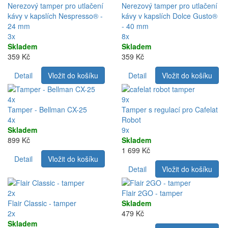
Nerezový tamper pro utlačení
Nerezový tamper pro utlačení
kávy v kapslích Nespresso® -
kávy v kapslích Dolce Gusto®
24 mm
- 40 mm
3x
8x
Skladem
Skladem
359 Kč
359 Kč
Detail
Vložit do košíku
Detail
Vložit do košíku
4x
9x
Tamper - Bellman CX-25
Tamper s regulací pro Cafelat
4x
Robot
Skladem
9x
899 Kč
Skladem
1 699 Kč
Detail
Vložit do košíku
Detail
Vložit do košíku
2x
Flair 2GO - tamper
Flair Classic - tamper
Skladem
2x
479 Kč
Skladem