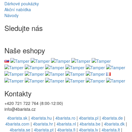
Dárkové poukázky
Akční nabídka
Návody
Sledujte nás
Naše eshopy
Kontakty
+420 721 722 764 (8:00-12:00)
info@4barista.cz
4barista.sk
|
4barista.hu
|
4barista.ro
|
4barista.pl
|
4barista.de
|
4barista.com
|
4barista.hr
|
4barista.nl
|
4barista.be
|
4barista.dk
|
4barista.se
|
4barista.pt
|
4barista.fi
|
4barista.lv
|
4barista.lt
|