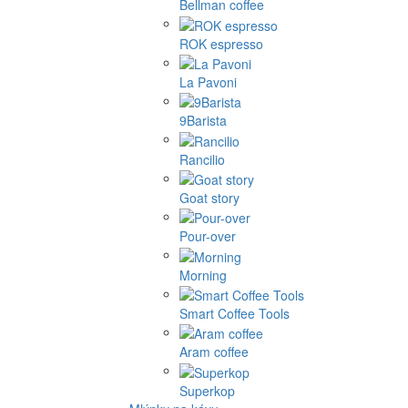
Bellman coffee
ROK espresso
La Pavoni
9Barista
Rancilio
Goat story
Pour-over
Morning
Smart Coffee Tools
Aram coffee
Superkop