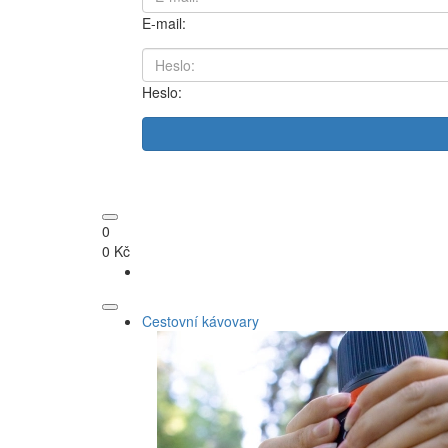
E-mail:
Heslo:
0
0 Kč
Cestovní kávovary