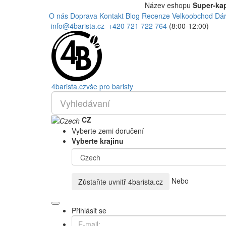
Název eshopu
Super-kap
O nás
Doprava
Kontakt
Blog
Recenze
Velkoobchod
Dár
info@4barista.cz
+420 721 722 764
(8:00-12:00)
4
barista
.cz
vše pro baristy
CZ
Vyberte zemi doručení
Vyberte krajinu
Nebo
Zůstaňte uvnitř
4barista.cz
Přihlásit se