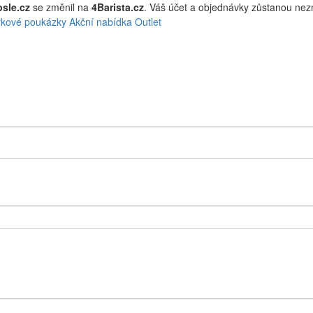
sle.cz
se změnil na
4Barista.cz
. Váš účet a objednávky zůstanou ne
kové poukázky
Akční nabídka
Outlet