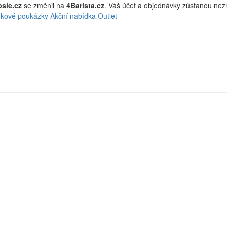
sle.cz
se změnil na
4Barista.cz
. Váš účet a objednávky zůstanou ne
kové poukázky
Akční nabídka
Outlet