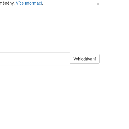
×
změněny.
Více informací
.
Vyhledávaní