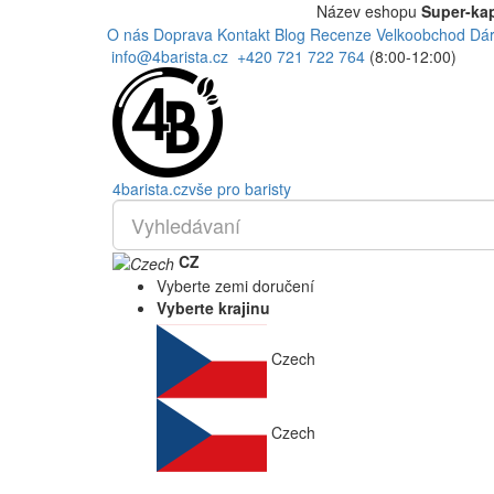
Název eshopu
Super-kap
O nás
Doprava
Kontakt
Blog
Recenze
Velkoobchod
Dár
info@4barista.cz
+420 721 722 764
(8:00-12:00)
4
barista
.cz
vše pro baristy
CZ
Vyberte zemi doručení
Vyberte krajinu
Czech
Czech