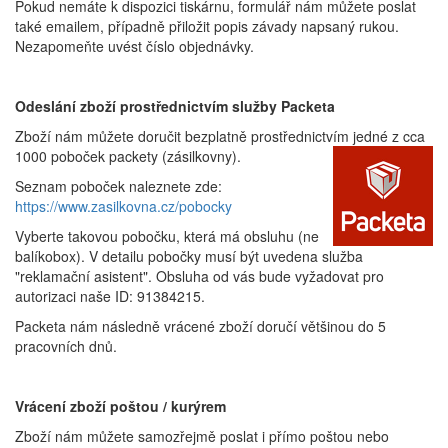
Pokud nemáte k dispozici tiskárnu, formulář nám můžete poslat
také emailem, případně přiložit popis závady napsaný rukou.
Nezapomeňte uvést číslo objednávky.
Odeslání zboží prostřednictvím služby Packeta
Zboží nám můžete doručit bezplatně prostřednictvím jedné z cca
1000 poboček packety (zásilkovny).
Seznam poboček naleznete zde:
https://www.zasilkovna.cz/pobocky
Vyberte takovou pobočku, která má obsluhu (ne
balíkobox). V detailu pobočky musí být uvedena služba
"reklamační asistent". Obsluha od vás bude vyžadovat pro
autorizaci naše ID: 91384215.
Packeta nám následně vrácené zboží doručí většinou do 5
pracovních dnů.
Vrácení zboží poštou / kurýrem
Zboží nám můžete samozřejmě poslat i přímo poštou nebo