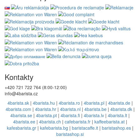
Kontakty
+420 721 722 764 (8:00-12:00)
info@4barista.cz
4barista.sk
|
4barista.hu
|
4barista.ro
|
4barista.pl
|
4barista.de
|
4barista.com
|
4barista.hr
|
4barista.nl
|
4barista.be
|
4barista.dk
|
4barista.se
|
4barista.pt
|
4barista.fi
|
4barista.lv
|
4barista.lt
|
4barista.ee
|
4barista.ch
|
cafebarista.fr
|
kaffeebarista.at
|
kafesbarista.gr
|
kafebarista.bg
|
baristacaffe.it
|
baristashop.es
|
baristashop.si