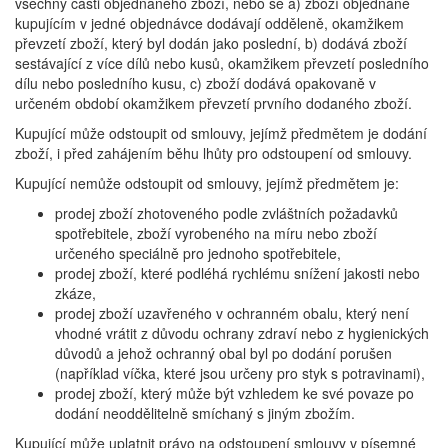
všechny části objednaného zboží, nebo se a) zboží objednané
kupujícím v jedné objednávce dodávají odděleně, okamžikem
převzetí zboží, který byl dodán jako poslední, b) dodává zboží
sestávající z více dílů nebo kusů, okamžikem převzetí posledního
dílu nebo posledního kusu, c) zboží dodává opakovaně v
určeném období okamžikem převzetí prvního dodaného zboží.
Kupující může odstoupit od smlouvy, jejímž předmětem je dodání
zboží, i před zahájením běhu lhůty pro odstoupení od smlouvy.
Kupující nemůže odstoupit od smlouvy, jejímž předmětem je:
prodej zboží zhotoveného podle zvláštních požadavků
spotřebitele, zboží vyrobeného na míru nebo zboží
určeného speciálně pro jednoho spotřebitele,
prodej zboží, které podléhá rychlému snížení jakosti nebo
zkáze,
prodej zboží uzavřeného v ochranném obalu, který není
vhodné vrátit z důvodu ochrany zdraví nebo z hygienických
důvodů a jehož ochranný obal byl po dodání porušen
(například víčka, které jsou určeny pro styk s potravinami),
prodej zboží, který může být vzhledem ke své povaze po
dodání neoddělitelně smíchaný s jiným zbožím.
Kupující může uplatnit právo na odstoupení smlouvy v písemné