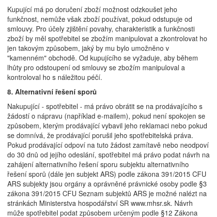
Kupující má po doručení zboží možnost odzkoušet jeho
funkčnost, nemůže však zboží používat, pokud odstupuje od
smlouvy. Pro účely zjištění povahy, charakteristik a funkčnosti
zboží by měl spotřebitel se zbožím manipulovat a zkontrolovat ho
jen takovým způsobem, jaký by mu bylo umožněno v
"kamenném" obchodě. Od kupujícího se vyžaduje, aby během
lhůty pro odstoupení od smlouvy se zbožím manipuloval a
kontroloval ho s náležitou péčí.
8. Alternativní řešení sporů
Nakupující - spotřebitel - má právo obrátit se na prodávajícího s
žádostí o nápravu (například e-mailem), pokud není spokojen se
způsobem, kterým prodávající vybavil jeho reklamaci nebo pokud
se domnívá, že prodávající porušil jeho spotřebitelská práva.
Pokud prodávající odpoví na tuto žádost zamítavě nebo neodpoví
do 30 dnů od jejího odeslání, spotřebitel má právo podat návrh na
zahájení alternativního řešení sporu subjektu alternativního
řešení sporů (dále jen subjekt ARS) podle zákona 391/2015 CFU
ARS subjekty jsou orgány a oprávněné právnické osoby podle §3
zákona 391/2015 CFU Seznam subjektů ARS je možné nalézt na
stránkách Ministerstva hospodářství SR www.mhsr.sk. Návrh
může spotřebitel podat způsobem určeným podle §12 Zákona