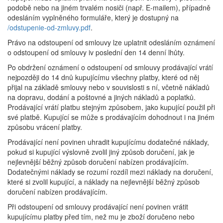
podobě nebo na jiném trvalém nosiči (např. E-mailem), případně
odesláním vyplněného formuláře, který je dostupný na
/odstupenie-od-zmluvy.pdf
.
Právo na odstoupení od smlouvy lze uplatnit odesláním oznámení
o odstoupení od smlouvy iv poslední den 14 denní lhůty.
Po obdržení oznámení o odstoupení od smlouvy prodávající vrátí
nejpozději do 14 dnů kupujícímu všechny platby, které od něj
přijal na základě smlouvy nebo v souvislosti s ní, včetně nákladů
na dopravu, dodání a poštovné a jiných nákladů a poplatků.
Prodávající vrátí platbu stejným způsobem, jako kupující použil při
své platbě. Kupující se může s prodávajícím dohodnout i na jiném
způsobu vrácení platby.
Prodávající není povinen uhradit kupujícímu dodatečné náklady,
pokud si kupující výslovně zvolil jiný způsob doručení, jak je
nejlevnější běžný způsob doručení nabízen prodávajícím.
Dodatečnými náklady se rozumí rozdíl mezi náklady na doručení,
které si zvolil kupující, a náklady na nejlevnější běžný způsob
doručení nabízen prodávajícím.
Při odstoupení od smlouvy prodávající není povinen vrátit
kupujícímu platby před tím, než mu je zboží doručeno nebo