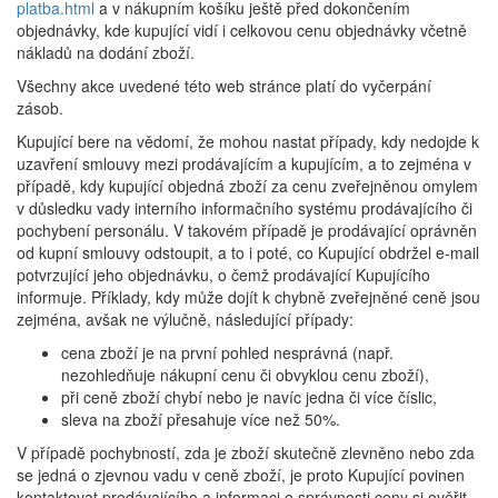
platba.html
a v nákupním košíku ještě před dokončením
objednávky, kde kupující vidí i celkovou cenu objednávky včetně
nákladů na dodání zboží.
Všechny akce uvedené této web stránce platí do vyčerpání
zásob.
Kupující bere na vědomí, že mohou nastat případy, kdy nedojde k
uzavření smlouvy mezi prodávajícím a kupujícím, a to zejména v
případě, kdy kupující objedná zboží za cenu zveřejněnou omylem
v důsledku vady interního informačního systému prodávajícího či
pochybení personálu. V takovém případě je prodávající oprávněn
od kupní smlouvy odstoupit, a to i poté, co Kupující obdržel e-mail
potvrzující jeho objednávku, o čemž prodávající Kupujícího
informuje. Příklady, kdy může dojít k chybně zveřejněné ceně jsou
zejména, avšak ne výlučně, následující případy:
cena zboží je na první pohled nesprávná (např.
nezohledňuje nákupní cenu či obvyklou cenu zboží),
při ceně zboží chybí nebo je navíc jedna či více číslic,
sleva na zboží přesahuje více než 50%.
V případě pochybností, zda je zboží skutečně zlevněno nebo zda
se jedná o zjevnou vadu v ceně zboží, je proto Kupující povinen
kontaktovat prodávajícího a informaci o správnosti ceny si ověřit.