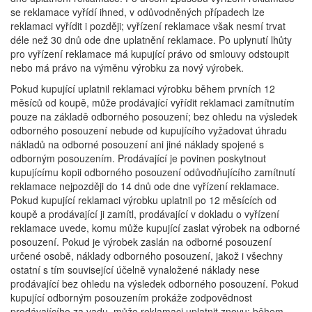
se reklamace vyřídí ihned, v odůvodněných případech lze
reklamaci vyřídit i později; vyřízení reklamace však nesmí trvat
déle než 30 dnů ode dne uplatnění reklamace. Po uplynutí lhůty
pro vyřízení reklamace má kupující právo od smlouvy odstoupit
nebo má právo na výměnu výrobku za nový výrobek.
Pokud kupující uplatnil reklamaci výrobku během prvních 12
měsíců od koupě, může prodávající vyřídit reklamaci zamítnutím
pouze na základě odborného posouzení; bez ohledu na výsledek
odborného posouzení nebude od kupujícího vyžadovat úhradu
nákladů na odborné posouzení ani jiné náklady spojené s
odborným posouzením. Prodávající je povinen poskytnout
kupujícímu kopii odborného posouzení odůvodňujícího zamítnutí
reklamace nejpozději do 14 dnů ode dne vyřízení reklamace.
Pokud kupující reklamaci výrobku uplatnil po 12 měsících od
koupě a prodávající ji zamítl, prodávající v dokladu o vyřízení
reklamace uvede, komu může kupující zaslat výrobek na odborné
posouzení. Pokud je výrobek zaslán na odborné posouzení
určené osobě, náklady odborného posouzení, jakož i všechny
ostatní s tím související účelně vynaložené náklady nese
prodávající bez ohledu na výsledek odborného posouzení. Pokud
kupující odborným posouzením prokáže zodpovědnost
prodávajícího za vadu, může reklamaci uplatnit znovu; během