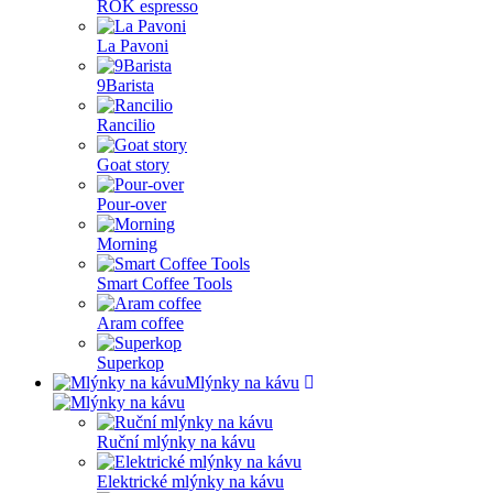
ROK espresso
La Pavoni
9Barista
Rancilio
Goat story
Pour-over
Morning
Smart Coffee Tools
Aram coffee
Superkop
Mlýnky na kávu
Ruční mlýnky na kávu
Elektrické mlýnky na kávu