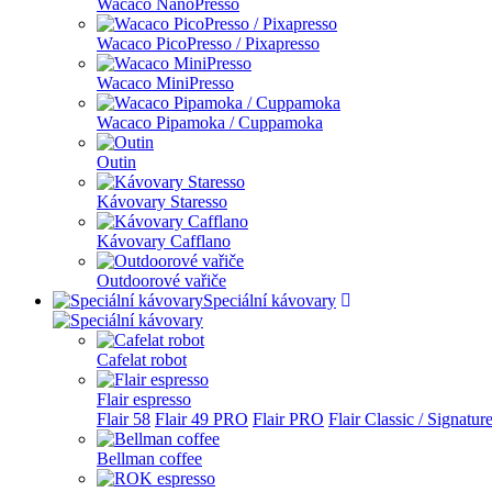
Wacaco NanoPresso
Wacaco PicoPresso / Pixapresso
Wacaco MiniPresso
Wacaco Pipamoka / Cuppamoka
Outin
Kávovary Staresso
Kávovary Cafflano
Outdoorové vařiče
Speciální kávovary
Cafelat robot
Flair espresso
Flair 58
Flair 49 PRO
Flair PRO
Flair Classic / Signatur
Bellman coffee