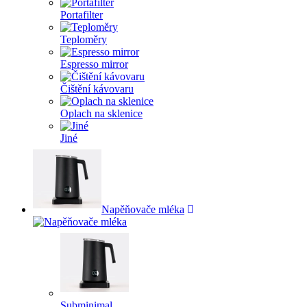
Portafilter
Teploměry
Espresso mirror
Čištění kávovaru
Oplach na sklenice
Jiné
Napěňovače mléka
Subminimal