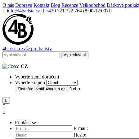
O nás
Doprava
Kontakt
Blog
Recenze
Velkoobchod
Dárkové pouká
info@4barista.cz
+420 721 722 764
(8:00-12:00)
4
barista
.cz
vše pro baristy
Vyhledávaní
CZ
Vyberte zemi doručení
Vyberte krajinu
Nebo
Zůstaňte uvnitř
4barista.cz
Přihlásit se
E-mail:
Heslo: