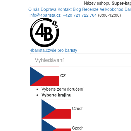
Název eshopu
Super-kap
O nás
Doprava
Kontakt
Blog
Recenze
Velkoobchod
Dár
info@4barista.cz
+420 721 722 764
(8:00-12:00)
4
barista
.cz
vše pro baristy
CZ
Vyberte zemi doručení
Vyberte krajinu
Czech
Czech