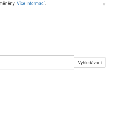
×
změněny.
Více informací
.
Vyhledávaní