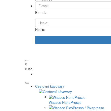
E-mail:
Heslo:
0
0 Kč
Cestovní kávovary
Wacaco NanoPresso