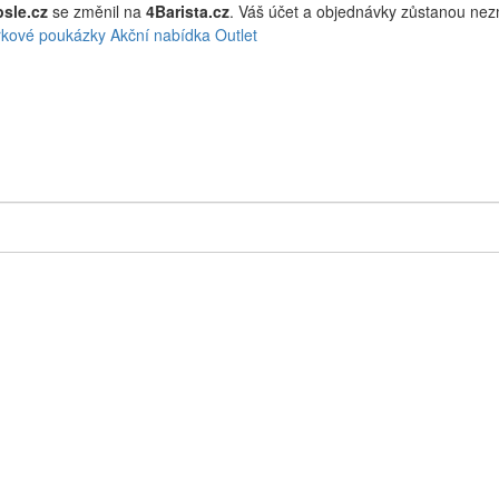
sle.cz
se změnil na
4Barista.cz
. Váš účet a objednávky zůstanou ne
kové poukázky
Akční nabídka
Outlet