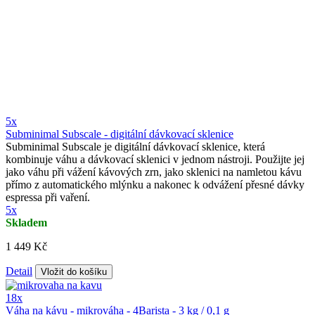
5x
Subminimal Subscale - digitální dávkovací sklenice
Subminimal Subscale je digitální dávkovací sklenice, která
kombinuje váhu a dávkovací sklenici v jednom nástroji. Použijte jej
jako váhu při vážení kávových zrn, jako sklenici na namletou kávu
přímo z automatického mlýnku a nakonec k odvážení přesné dávky
espressa při vaření.
5x
Skladem
1 449 Kč
Detail
Vložit do košíku
18x
Váha na kávu - mikrováha - 4Barista - 3 kg / 0,1 g