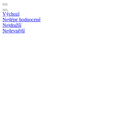
Výchozí
Nejlépe hodnocené
Nejdražší
Nejlevnější