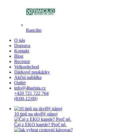
Rancilio
O nás
Doprava
Kontakt
Blog
Recenze
Velkoobchod
Dárkové poukázky
Akční nabídka
Outlet
info@4barista.cz
+420 721 722 764
(8:00-12:00)
10 tipů na skvělý nápoj
Čaj z EKO kapsle? Proč né.