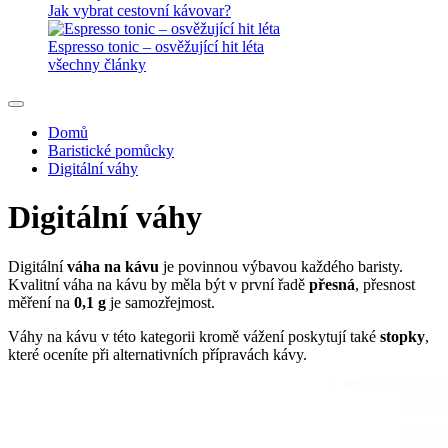
Jak vybrat cestovní kávovar?
Espresso tonic – osvěžující hit léta
všechny články
Domů
Baristické pomůcky
Digitální váhy
Digitální váhy
Digitální
váha na kávu
je povinnou výbavou každého baristy.
Kvalitní váha na kávu by měla být v první řadě
přesná
, přesnost
měření na
0,1 g
je samozřejmost.
Váhy na kávu v této kategorii kromě vážení poskytují také
stopky
,
které oceníte při alternativních přípravách kávy.