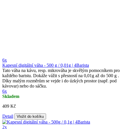
6x
Kapesní digitální váha - 500 g / 0,01g | 4Barista
Tato váha na kávu, resp. mikrováha je skvělým pomocníkem pro
každého baristu. Dokáže vážit s přesností na 0,01g až do 500 g .
Díky malým rozměrům se vejde i do úzkých prostor (např. pod
kávovar) nebo do sáčku.
6x
Skladem
409 Kč
Detail
Vložit do košíku
2x