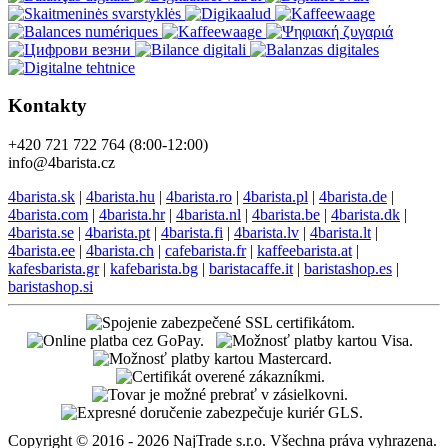
Kontakty
+420 721 722 764 (8:00-12:00)
info@4barista.cz
4barista.sk
|
4barista.hu
|
4barista.ro
|
4barista.pl
|
4barista.de
|
4barista.com
|
4barista.hr
|
4barista.nl
|
4barista.be
|
4barista.dk
|
4barista.se
|
4barista.pt
|
4barista.fi
|
4barista.lv
|
4barista.lt
|
4barista.ee
|
4barista.ch
|
cafebarista.fr
|
kaffeebarista.at
|
kafesbarista.gr
|
kafebarista.bg
|
baristacaffe.it
|
baristashop.es
|
baristashop.si
Copyright © 2016 - 2026 NajTrade s.r.o. Všechna práva vyhrazena.