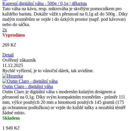
Kapesní digitální váha - 500g / 0,1g | 4Barista
Tato váha na kávu, resp. mikrováha je skvělým pomocníkem pro
každého baristu. Dokáže vážit s přesností na 0,1g až do 500g . Díky
malým rozměrům se vejde i do úzkých prostor (např. pod kávovar)
nebo do sáčku.
2x
Vyprodáno
269 Kč
Detail
Ověřený zákazník
11.12.2025
Rychlé vyřízení, je to vánoční dárek, tak uvidíme.
Outin Claro - digitální váha
Outin Claro je digitální váha s moderním kulatým designem a
přesností na 0,1g. Díky svým kompaktním rozměrům - průměr 111
mm, výšce pouhých 20 mm a hmotnosti pouhých 145 gramů (175
gs ochrannou podložkou) se vejde do každé tašky a nezabírá téměř
žádné místo.
Skladem
1 949 Kč