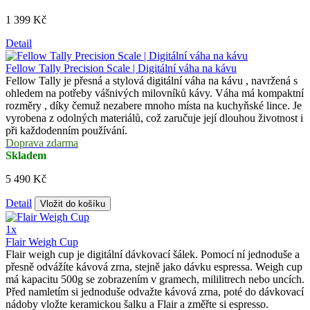
1 399 Kč
Detail
Fellow Tally Precision Scale | Digitální váha na kávu
Fellow Tally je přesná a stylová digitální váha na kávu , navržená s
ohledem na potřeby vášnivých milovníků kávy. Váha má kompaktní
rozměry , díky čemuž nezabere mnoho místa na kuchyňské lince. Je
vyrobena z odolných materiálů, což zaručuje její dlouhou životnost i
při každodenním používání.
Doprava zdarma
Skladem
5 490 Kč
Detail
Vložit do košíku
1x
Flair Weigh Cup
Flair weigh cup je digitální dávkovací šálek. Pomocí ní jednoduše a
přesně odvážíte kávová zrna, stejně jako dávku espressa. Weigh cup
má kapacitu 500g se zobrazením v gramech, mililitrech nebo uncích.
Před namletím si jednoduše odvažte kávová zrna, poté do dávkovací
nádoby vložte keramickou šalku a Flair a změřte si espresso.