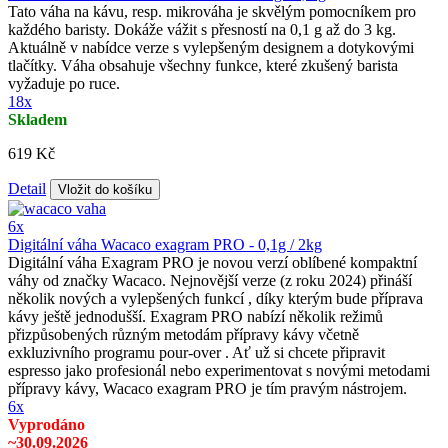
Tato váha na kávu, resp. mikrováha je skvělým pomocníkem pro
každého baristy. Dokáže vážit s přesností na 0,1 g až do 3 kg.
Aktuálně v nabídce verze s vylepšeným designem a dotykovými
tlačítky. Váha obsahuje všechny funkce, které zkušený barista
vyžaduje po ruce.
18x
Skladem
619 Kč
Detail
Vložit do košíku
6x
Digitální váha Wacaco exagram PRO - 0,1g / 2kg
Digitální váha Exagram PRO je novou verzí oblíbené kompaktní
váhy od značky Wacaco. Nejnovější verze (z roku 2024) přináší
několik nových a vylepšených funkcí , díky kterým bude příprava
kávy ještě jednodušší. Exagram PRO nabízí několik režimů
přizpůsobených různým metodám přípravy kávy včetně
exkluzivního programu pour-over . Ať už si chcete připravit
espresso jako profesionál nebo experimentovat s novými metodami
přípravy kávy, Wacaco exagram PRO je tím pravým nástrojem.
6x
Vyprodáno
~30.09.2026