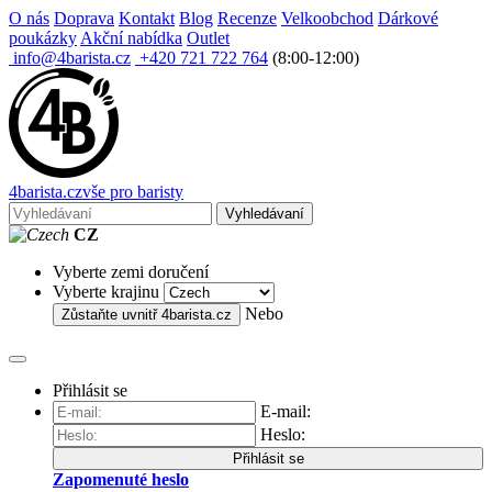
O nás
Doprava
Kontakt
Blog
Recenze
Velkoobchod
Dárkové
poukázky
Akční nabídka
Outlet
info@4barista.cz
+420 721 722 764
(8:00-12:00)
4
barista
.cz
vše pro baristy
Vyhledávaní
CZ
Vyberte zemi doručení
Vyberte krajinu
Nebo
Zůstaňte uvnitř
4barista.cz
Přihlásit se
E-mail:
Heslo:
Přihlásit se
Zapomenuté heslo