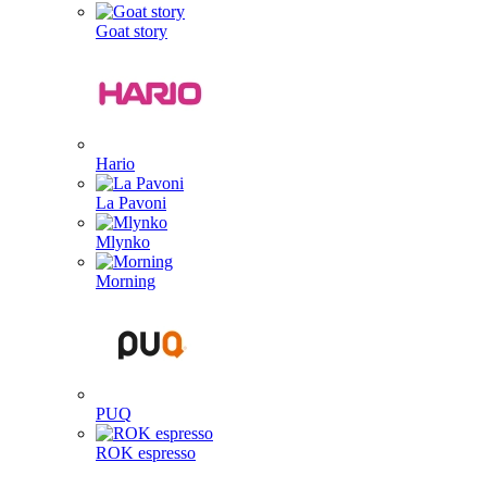
Goat story
Hario
La Pavoni
Mlynko
Morning
PUQ
ROK espresso