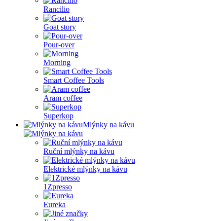
Rancilio
Goat story
Pour-over
Morning
Smart Coffee Tools
Aram coffee
Superkop
Mlýnky na kávu
Ruční mlýnky na kávu
Elektrické mlýnky na kávu
1Zpresso
Eureka