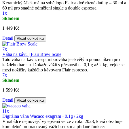
Keramický šálek má na sobě logo Flair a dvě různé dutiny – 30 ml a
60 ml pro snadné odměření single a double espressa.
1x
Skladem
1 449 Kč
Detail
Vložit do košíku
7x
Váha na kávu | Flair Brew Scale
Tato váha na kávu, resp. mikrováha je skvělým pomocníkem pro
každého baristu. Dokáže vážit s přesností na 0,1 g až 2 kg, vejde se
mezi nožičky každého kávovaru Flair espresso.
7x
Skladem
1 599 Kč
Detail
Vložit do košíku
11x
Digitálna váha Wacaco exagram - 0,1g / 2kg
V nabídce nejnovější vylepšená verze z roku 2023, která obsahuje
kompletně propracovaný vážící senzor a přidané funkce: