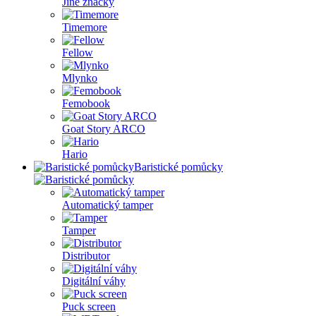
Jiné značky
Timemore
Fellow
Mlynko
Femobook
Goat Story ARCO
Hario
Baristické pomůcky
Automatický tamper
Tamper
Distributor
Digitální váhy
Puck screen