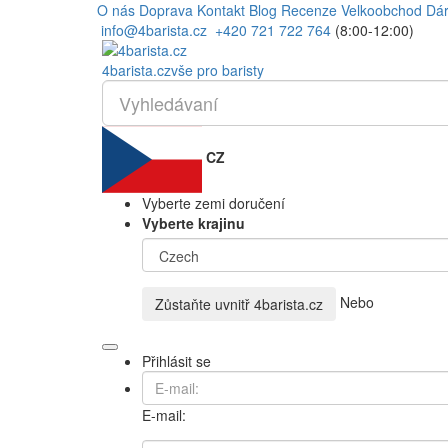
O nás
Doprava
Kontakt
Blog
Recenze
Velkoobchod
Dár
info@4barista.cz
+420 721 722 764
(8:00-12:00)
4
barista
.cz
vše pro baristy
CZ
Vyberte zemi doručení
Vyberte krajinu
Nebo
Zůstaňte uvnitř
4barista.cz
Přihlásit se
E-mail: