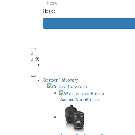
Heslo:
0
0 Kč
Cestovní kávovary
Wacaco NanoPresso