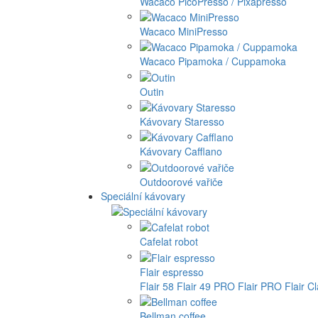
Wacaco PicoPresso / Pixapresso
Wacaco MiniPresso
Wacaco Pipamoka / Cuppamoka
Outin
Kávovary Staresso
Kávovary Cafflano
Outdoorové vařiče
Speciální kávovary
Cafelat robot
Flair espresso
Flair 58
Flair 49 PRO
Flair PRO
Flair C
Bellman coffee