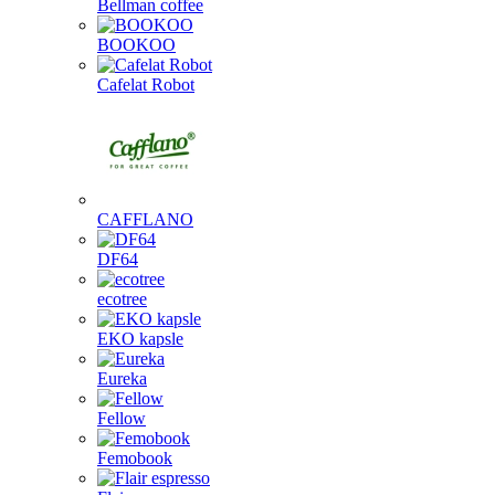
Bellman coffee
BOOKOO
Cafelat Robot
CAFFLANO
DF64
ecotree
EKO kapsle
Eureka
Fellow
Femobook