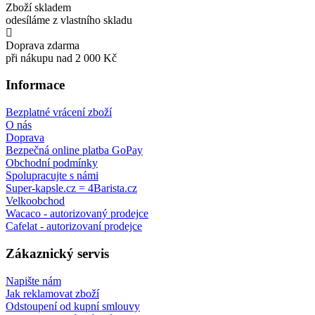
Zboží skladem
odesíláme z vlastního skladu
Doprava zdarma
při nákupu nad 2 000 Kč
Informace
Bezplatné vrácení zboží
O nás
Doprava
Bezpečná online platba GoPay
Obchodní podmínky
Spolupracujte s námi
Super-kapsle.cz = 4Barista.cz
Velkoobchod
Wacaco - autorizovaný prodejce
Cafelat - autorizovaní prodejce
Zákaznický servis
Napište nám
Jak reklamovat zboží
Odstoupení od kupní smlouvy