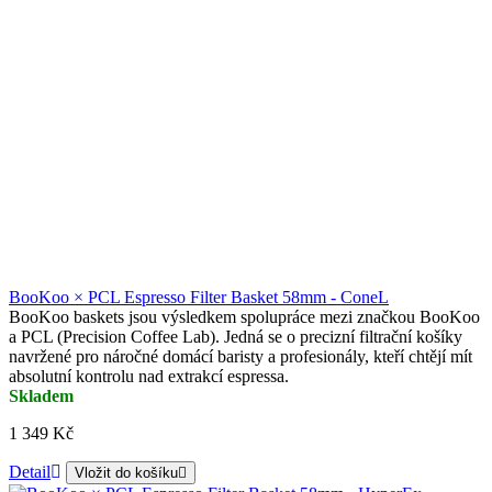
BooKoo × PCL Espresso Filter Basket 58mm - ConeL
BooKoo baskets jsou výsledkem spolupráce mezi značkou BooKoo
a PCL (Precision Coffee Lab). Jedná se o precizní filtrační košíky
navržené pro náročné domácí baristy a profesionály, kteří chtějí mít
absolutní kontrolu nad extrakcí espressa.
Skladem
1 349 Kč
Detail
Vložit do košíku