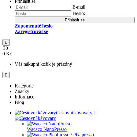
Přihlásit se
E-mail:
Heslo:
Přihlásit se
Zapomenuté heslo
Zaregistrovat se
0
0 Kč
Váš nákupní košík je prázdný!
Kategorie
Značky
Informace
Blog
Cestovní kávovary
Wacaco NanoPresso