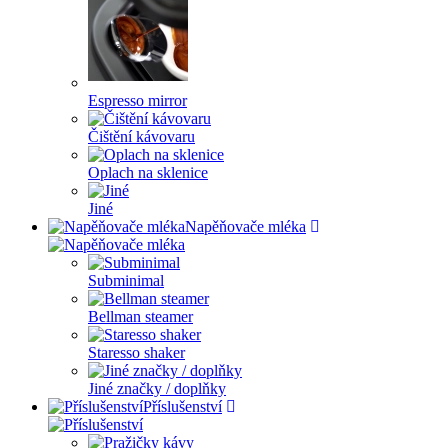
Espresso mirror
Čištění kávovaru
Oplach na sklenice
Jiné
Napěňovače mléka
Subminimal
Bellman steamer
Staresso shaker
Jiné značky / doplňky
Příslušenství