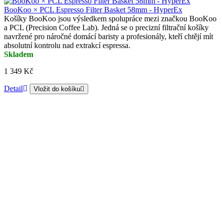
BooKoo × PCL Espresso Filter Basket 58mm - HyperEx
Košíky BooKoo jsou výsledkem spolupráce mezi značkou BooKoo
a PCL (Precision Coffee Lab). Jedná se o precizní filtrační košíky
navržené pro náročné domácí baristy a profesionály, kteří chtějí mít
absolutní kontrolu nad extrakcí espressa.
Skladem
1 349 Kč
Detail
Vložit do košíku