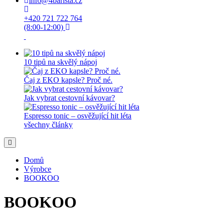
info@4barista.cz
+420 721 722 764
(8:00-12:00)
10 tipů na skvělý nápoj
Čaj z EKO kapsle? Proč né.
Jak vybrat cestovní kávovar?
Espresso tonic – osvěžující hit léta
všechny články
Domů
Výrobce
BOOKOO
BOOKOO