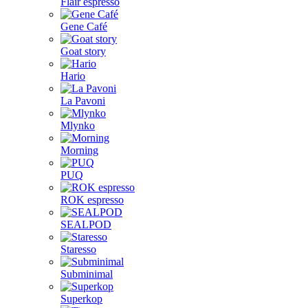
Flair espresso
Gene Café
Goat story
Hario
La Pavoni
Mlynko
Morning
PUQ
ROK espresso
SEALPOD
Staresso
Subminimal
Superkop