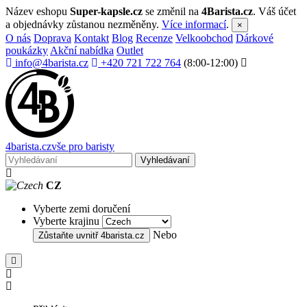
Název eshopu
Super-kapsle.cz
se změnil na
4Barista.cz
. Váš účet
a objednávky zůstanou nezměněny.
Více informací
.
×
O nás
Doprava
Kontakt
Blog
Recenze
Velkoobchod
Dárkové
poukázky
Akční nabídka
Outlet
info@4barista.cz
+420 721 722 764
(8:00-12:00)
4
barista
.cz
vše pro baristy
Vyhledávaní
CZ
Vyberte zemi doručení
Vyberte krajinu
Nebo
Zůstaňte uvnitř
4barista.cz