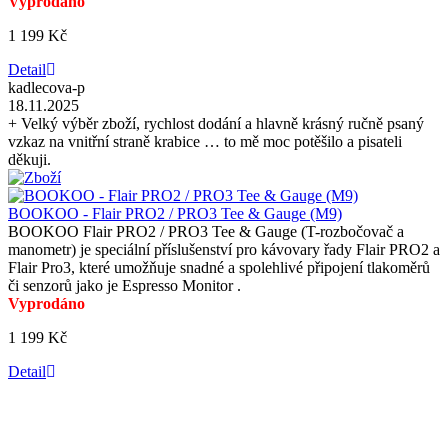
Vyprodáno
1 199 Kč
Detail
kadlecova-p
18.11.2025
+ Velký výběr zboží, rychlost dodání a hlavně krásný ručně psaný
vzkaz na vnitřní straně krabice … to mě moc potěšilo a pisateli
děkuji.
BOOKOO - Flair PRO2 / PRO3 Tee & Gauge (M9)
BOOKOO Flair PRO2 / PRO3 Tee & Gauge (T-rozbočovač a
manometr) je speciální příslušenství pro kávovary řady Flair PRO2 a
Flair Pro3, které umožňuje snadné a spolehlivé připojení tlakoměrů
či senzorů jako je Espresso Monitor .
Vyprodáno
1 199 Kč
Detail