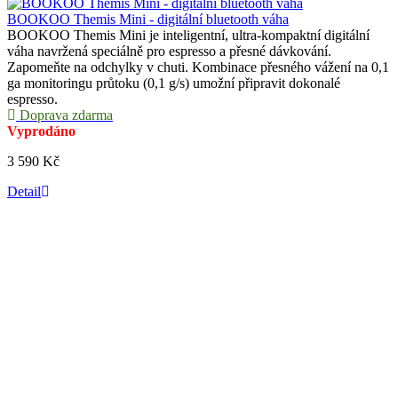
BOOKOO Themis Mini - digitální bluetooth váha
BOOKOO Themis Mini je inteligentní, ultra-kompaktní digitální
váha navržená speciálně pro espresso a přesné dávkování.
Zapomeňte na odchylky v chuti. Kombinace přesného vážení na 0,1
ga monitoringu průtoku (0,1 g/s) umožní připravit dokonalé
espresso.
Doprava zdarma
Vyprodáno
3 590 Kč
Detail