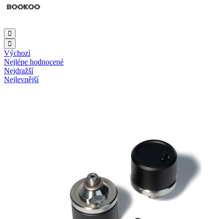
Výchozí
Nejlépe hodnocené
Nejdražší
Nejlevnější