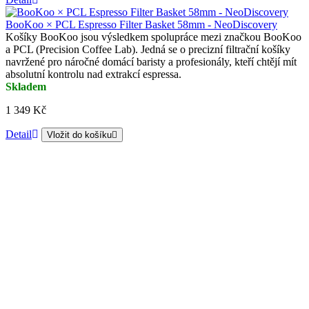
BooKoo × PCL Espresso Filter Basket 58mm - NeoDiscovery
Košíky BooKoo jsou výsledkem spolupráce mezi značkou BooKoo
a PCL (Precision Coffee Lab). Jedná se o precizní filtrační košíky
navržené pro náročné domácí baristy a profesionály, kteří chtějí mít
absolutní kontrolu nad extrakcí espressa.
Skladem
1 349 Kč
Detail
Vložit do košíku