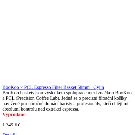
BooKoo × PCL Espresso Filter Basket 58mm - Cylin
BooKoo baskets jsou výsledkem spolupráce mezi značkou BooKoo
a PCL (Precision Coffee Lab). Jedná se o precizní filtrační košíky
navržené pro náročné domácí baristy a profesionály, kteří chtějí mít
absolutní kontrolu nad extrakcí espressa.
Vyprodáno
1 349 Kč
Detail