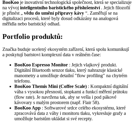
BooKoo
je inovativní technologická společnost, která se specializuje
na vývoj
inteligentního baristického příslušenství
. Jejich filozofií
je přinést „
vědu do umění přípravy kávy
“. Zaměřují se na
digitalizaci procesů, které byly dosud odkázány na analogová
měřidla nebo baristický odhad.
Portfolio produktů:
Značka buduje ucelený ekosystém zařízení, která spolu komunikují
a poskytují baristovi komplexní data v reálném čase:
BooKoo Espresso Monitor
: Jejich vlajkový produkt.
Digitální Bluetooth senzor tlaku, který nahrazuje klasické
manometry a umožňuje detailní "flow profiling" na chytrém
telefonu.
BooKoo Themis Mini (Coffee Scale)
: Kompaktní digitální
váha s vysokou přesností, stopkami a funkcí měření průtoku
(flow rate). Je navržena tak, aby se vešla i pod pákové
kávovary s malým prostorem (např. Flair 58).
BooKoo App
: Softwarové srdce celého ekosystému, které
zpracovává data z váhy i monitoru tlaku, vykresluje grafy a
umožňuje baristům ukládat si své recepty.