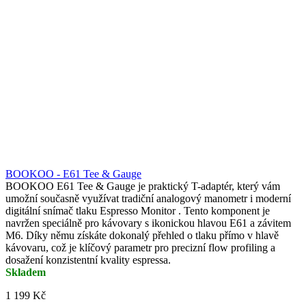
BOOKOO - E61 Tee & Gauge
BOOKOO E61 Tee & Gauge je praktický T-adaptér, který vám
umožní současně využívat tradiční analogový manometr i moderní
digitální snímač tlaku Espresso Monitor . Tento komponent je
navržen speciálně pro kávovary s ikonickou hlavou E61 a závitem
M6. Díky němu získáte dokonalý přehled o tlaku přímo v hlavě
kávovaru, což je klíčový parametr pro precizní flow profiling a
dosažení konzistentní kvality espressa.
Skladem
1 199 Kč