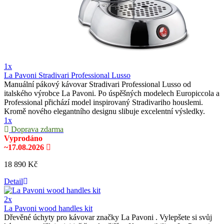
1x
La Pavoni Stradivari Professional Lusso
Manuální pákový kávovar Stradivari Professional Lusso od
italského výrobce La Pavoni. Po úspěšných modelech Europiccola a
Professional přichází model inspirovaný Stradivariho houslemi.
Kromě nového elegantního designu slibuje excelentní výsledky.
1x
Doprava zdarma
Vyprodáno
~17.08.2026
18 890 Kč
Detail
2x
La Pavoni wood handles kit
Dřevěné úchyty pro kávovar značky La Pavoni . Vylepšete si svůj