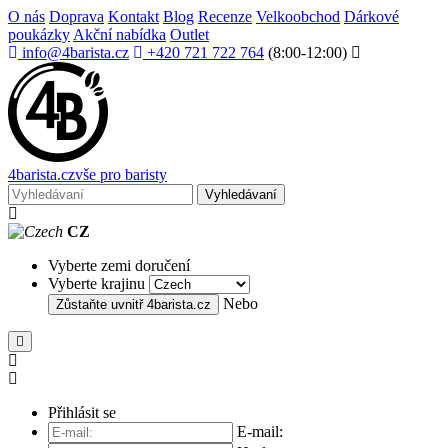
O nás
Doprava
Kontakt
Blog
Recenze
Velkoobchod
Dárkové
poukázky
Akční nabídka
Outlet
info@4barista.cz
+420 721 722 764
(8:00-12:00)
4
barista
.cz
vše pro baristy
Vyhledávaní
CZ
Vyberte zemi doručení
Vyberte krajinu
Nebo
Zůstaňte uvnitř
4barista.cz
Přihlásit se
E-mail: