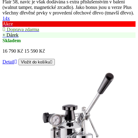
Flair 58, navíc je však dodávána s extra příslušenstvím v balení
(walnut tamper, magnetické zrcadlo). Jako bonus jsou u verze Plus
všechny dřevěné prvky v provedení ořechové dřevo (tmavší dřevo).
14x
Akce
Doprava zdarma
+ Dárek
Skladem
16 790 Kč
15 590 Kč
Detail
Vložit do košíku