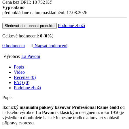
Cena bez DPH: 18 752 Kč
Vyprodáno
předpokládané datum naskladnění: 17.08.2026
Podobné zboží
Sledovat dostupnost produktu
Celkové hodnocení:
0
(
0%
)
0 hodnocení
Napsat hodnocení
Výrobce:
La Pavoni
Popis
Video
Recenze (0)
FAQ (0)
Podobné zboží
Popis
Ikonický
manuální pákový kávovar Professional Rame Gold
od
italského výrobce
La Pavoni
s klasickým designem z roku 1950 je
výsledkem dlouholeté italské řemeslné tradice a inovací v oblasti
přípravy espressa.