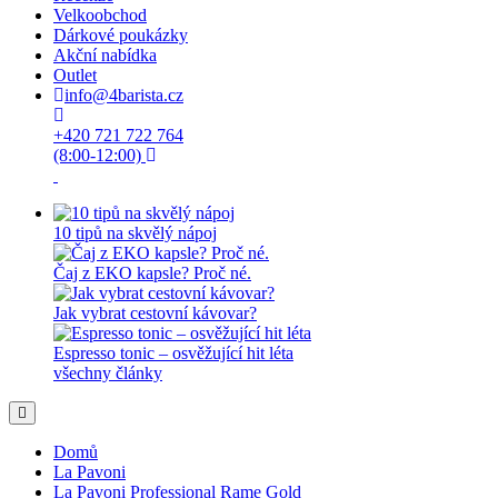
Velkoobchod
Dárkové poukázky
Akční nabídka
Outlet
info@4barista.cz
+420 721 722 764
(8:00-12:00)
10 tipů na skvělý nápoj
Čaj z EKO kapsle? Proč né.
Jak vybrat cestovní kávovar?
Espresso tonic – osvěžující hit léta
všechny články
Domů
La Pavoni
La Pavoni Professional Rame Gold