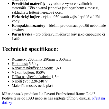
Prvotřídní materiály
- vyroben z vysoce kvalitních
materiálů. Tělo a varná jednotka jsou vyrobeny z mosazi,
základna z leštěné nerezové oceli.
Elektrický bojler
- výkon 950 wattů zajistí rychlé zahřátí
vody.
Kompaktní rozměry
– ideální pro domácí použití nebo malé
kavárny.
Parní tryska
- pro přípravu mléčných káv jako cappucino či
Latté.
Technické specifikace:
Rozměry:
200mm x 290mm x 350mm
Hmotnost:
5,5 kg
Kapacita nádržky na vodu:
1,6 l
Výkon bojleru:
950W
Délka napájecího kabelu:
1,5m
Napětí (V)
: 220-240 V
Materiál:
mosaz, ocel, plast
Máte dotaz
k produktu La Pavoni Professional Rame Gold?
Podívejte se do FAQ nebo se nás zeptejte přímo v diskuzi.
Přejít na
dotazy