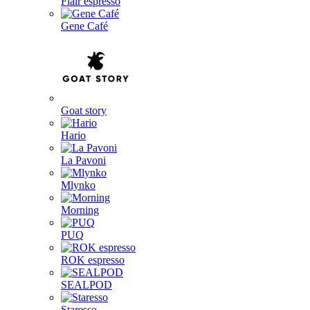
Flair espresso
Gene Café
Goat story
Hario
La Pavoni
Mlynko
Morning
PUQ
ROK espresso
SEALPOD
Staresso