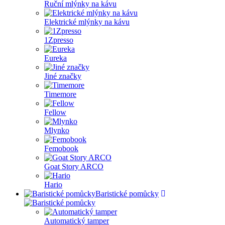
Ruční mlýnky na kávu
Elektrické mlýnky na kávu
1Zpresso
Eureka
Jiné značky
Timemore
Fellow
Mlynko
Femobook
Goat Story ARCO
Hario
Baristické pomůcky
Automatický tamper