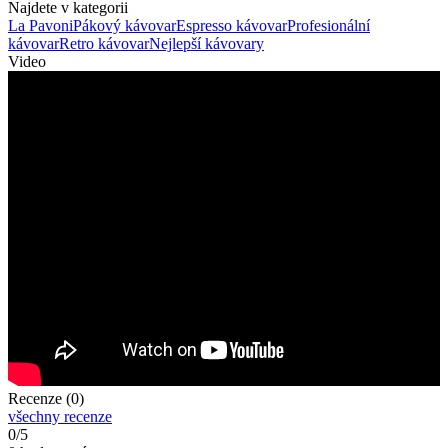
Najdete v kategorii
La Pavoni
Pákový kávovar
Espresso kávovar
Profesionální
kávovar
Retro kávovar
Nejlepší kávovary
Video
Recenze (0)
všechny recenze
0/5