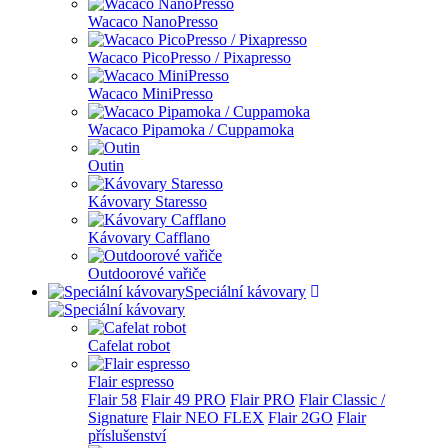
Wacaco NanoPresso
Wacaco PicoPresso / Pixapresso
Wacaco MiniPresso
Wacaco Pipamoka / Cuppamoka
Outin
Kávovary Staresso
Kávovary Cafflano
Outdoorové vařiče
Speciální kávovary
Cafelat robot
Flair espresso
Flair 58
Flair 49 PRO
Flair PRO
Flair Classic /
Signature
Flair NEO FLEX
Flair 2GO
Flair
příslušenství