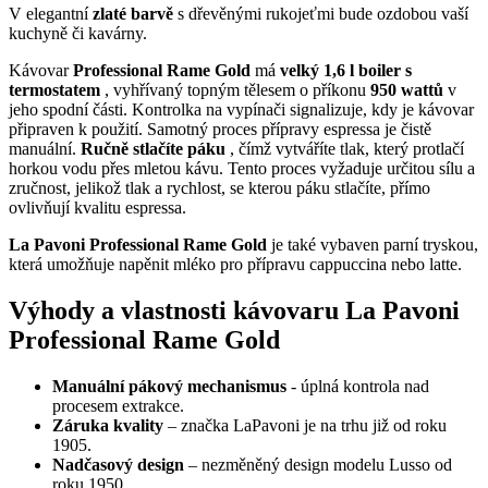
V elegantní
zlaté barvě
s dřevěnými rukojeťmi bude ozdobou vaší
kuchyně či kavárny.
Kávovar
Professional Rame Gold
má
velký 1,6 l boiler s
termostatem
, vyhřívaný topným tělesem o příkonu
950 wattů
v
jeho spodní části. Kontrolka na vypínači signalizuje, kdy je kávovar
připraven k použití. Samotný proces přípravy espressa je čistě
manuální.
Ručně stlačíte páku
, čímž vytváříte tlak, který protlačí
horkou vodu přes mletou kávu. Tento proces vyžaduje určitou sílu a
zručnost, jelikož tlak a rychlost, se kterou páku stlačíte, přímo
ovlivňují kvalitu espressa.
La Pavoni Professional Rame Gold
je také vybaven parní tryskou,
která umožňuje napěnit mléko pro přípravu cappuccina nebo latte.
Výhody a vlastnosti kávovaru La Pavoni
Professional Rame Gold
Manuální pákový mechanismus
- úplná kontrola nad
procesem extrakce.
Záruka kvality
– značka LaPavoni je na trhu již od roku
1905.
Nadčasový design
– nezměněný design modelu Lusso od
roku 1950.