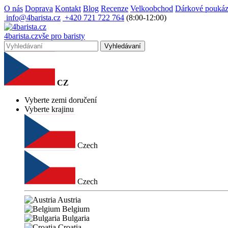
O nás
Doprava
Kontakt
Blog
Recenze
Velkoobchod
Dárkové pouká
info@4barista.cz
+420 721 722 764
(8:00-12:00)
4
barista
.cz
vše pro baristy
Vyhledávaní
CZ
Vyberte zemi doručení
Vyberte krajinu
Czech
Czech
Austria
Belgium
Bulgaria
Croatia