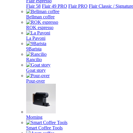
Flair espresso
Flair 58
Flair 49 PRO
Flair PRO
Flair Classic / Signatur
Bellman coffee
ROK espresso
La Pavoni
9Barista
Rancilio
Goat story
Pour-over
Morning
Smart Coffee Tools