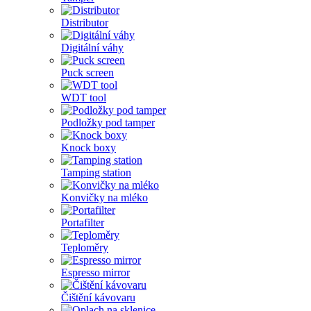
Distributor
Digitální váhy
Puck screen
WDT tool
Podložky pod tamper
Knock boxy
Tamping station
Konvičky na mléko
Portafilter
Teploměry
Espresso mirror
Čištění kávovaru