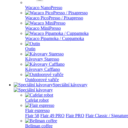
Wacaco NanoPresso
Wacaco PicoPresso / Pixapresso
Wacaco MiniPresso
Wacaco Pipamoka / Cuppamoka
Outin
Kávovary Staresso
Kávovary Cafflano
Outdoorové vařiče
Speciální kávovary
Cafelat robot
Flair espresso
Flair 58
Flair 49 PRO
Flair PRO
Flair Classic / Signatur
Bellman coffee