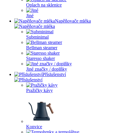
Oplach na sklenice
Jiné
Napěňovače mléka
Subminimal
Bellman steamer
Staresso shaker
Jiné značky / doplňky
Příslušenství
Pražičky kávy
Konvice