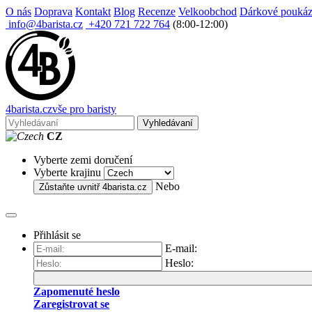
O nás
Doprava
Kontakt
Blog
Recenze
Velkoobchod
Dárkové pouká
info@4barista.cz
+420 721 722 764
(8:00-12:00)
4
barista
.cz
vše pro baristy
Vyhledávaní
CZ
Vyberte zemi doručení
Vyberte krajinu
Nebo
Zůstaňte uvnitř
4barista.cz
Přihlásit se
E-mail:
Heslo:
Zapomenuté heslo
Zaregistrovat se