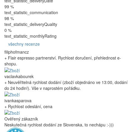
text_statistic_deliveryDate
99 %
text_statistic_communication
98 %
text_statistic_deliveryQuality
0 %
text_statistic_monthlyRating
všechny recenze
filiphofmancz
+ Flair espresso partnerství. Rychlost doručení, přehlednost e-
shopu.
vaclavkabourek
+ Neuvěřitelná rychlost dodání (zboží objednáno ve 13:00, dodání
do 24 hodin!). Vše v naprostém pořádku.
ivankasparova
+ Rychlost odeslání, cena
Ověřený zákazník
Neskutečná rychlost dodání ze Slovenska, to nechápu :-)))