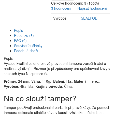
Celkové hodnocení:
5
(
100%
)
3 hodnocení
Napsat hodnocení
Výrobce:
SEALPOD
Popis
Recenze (3)
FAQ (0)
Související články
Podobné zboží
Popis
Vysoce kvalitní celonerezové provedení tampera zaručí trvácí a
nadčasový dizajn. Rozmer je přizpůsobený pro upěchovnaí kávy v
kapslích typu Nespresso ®.
Průměr
: 24 mm.
Váha
: 110g.
Balení
:1 ks.
Materiál
: nerez.
Výrobce
: 4Barista.
Krajina původu
: Čína.
Na co slouží tamper?
Tamper používají profesionální baristi k přípravě kávy. Za pomoci
tampera dokonalo utlačíte kávu v kapsli, výsledkom čeho bude