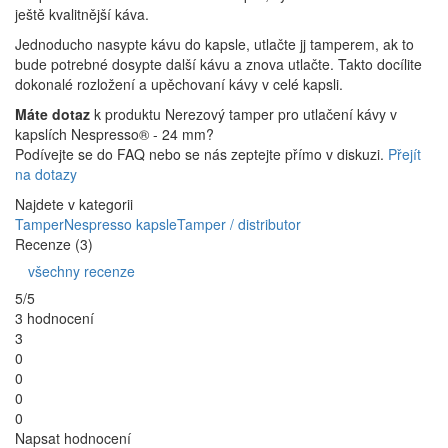
ještě kvalitnější káva.
Jednoducho nasypte kávu do kapsle, utlačte jj tamperem, ak to
bude potrebné dosypte další kávu a znova utlačte. Takto docílite
dokonalé rozložení a upěchovaní kávy v celé kapsli.
Máte dotaz
k produktu Nerezový tamper pro utlačení kávy v
kapslích Nespresso® - 24 mm?
Podívejte se do FAQ nebo se nás zeptejte přímo v diskuzi.
Přejít
na dotazy
Najdete v kategorii
Tamper
Nespresso kapsle
Tamper / distributor
Recenze (3)
všechny recenze
5/5
3 hodnocení
3
0
0
0
0
Napsat hodnocení