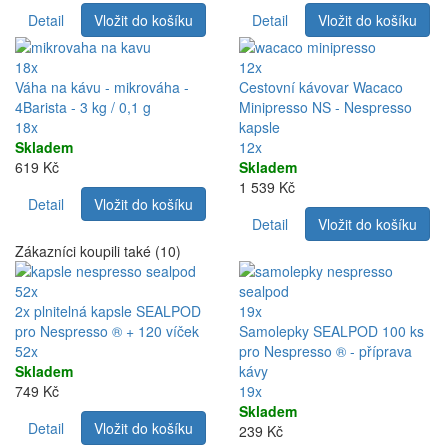
Detail
Vložit do košíku
Detail
Vložit do košíku
18x
12x
Váha na kávu - mikrováha -
Cestovní kávovar Wacaco
4Barista - 3 kg / 0,1 g
Minipresso NS - Nespresso
18x
kapsle
Skladem
12x
619 Kč
Skladem
1 539 Kč
Detail
Vložit do košíku
Detail
Vložit do košíku
Zákazníci koupili také (10)
52x
2x plnitelná kapsle SEALPOD
19x
pro Nespresso ® + 120 víček
Samolepky SEALPOD 100 ks
52x
pro Nespresso ® - příprava
Skladem
kávy
749 Kč
19x
Skladem
Detail
Vložit do košíku
239 Kč