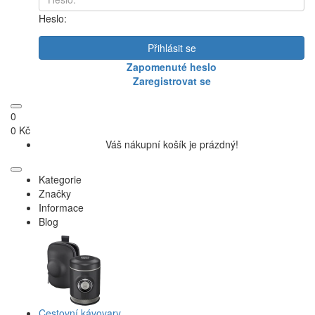
Heslo:
Přihlásit se
Zapomenuté heslo
Zaregistrovat se
0
0 Kč
Váš nákupní košík je prázdný!
Kategorie
Značky
Informace
Blog
Cestovní kávovary