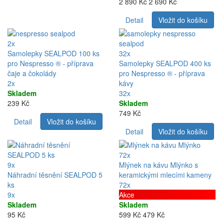
2 890 Kč
2 690 Kč
Detail
Vložit do košíku
2x
Samolepky SEALPOD 100 ks
32x
pro Nespresso ® - příprava
Samolepky SEALPOD 400 ks
čaje a čokolády
pro Nespresso ® - příprava
2x
kávy
Skladem
32x
239 Kč
Skladem
749 Kč
Detail
Vložit do košíku
Detail
Vložit do košíku
72x
9x
Mlýnek na kávu Mlýnko s
Náhradní těsnění SEALPOD 5
keramickými mlecími kameny
ks
72x
9x
Akce
Skladem
Skladem
95 Kč
599 Kč
479 Kč