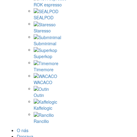
ROK espresso
SEALPOD
Staresso
Subminimal
Superkop
Timemore
WACACO
Outin
Kaffelogic
Rancilio
O nás
Doprava