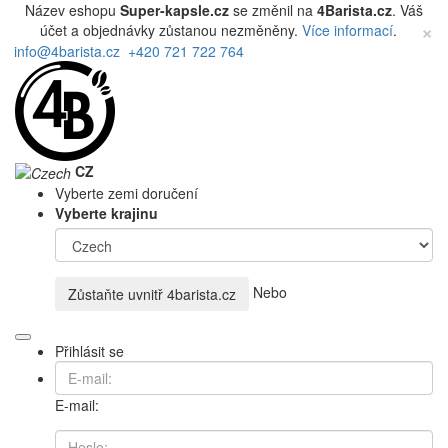
Název eshopu
Super-kapsle.cz
se změnil na
4Barista.cz
. Váš
×
účet a objednávky zůstanou nezměněny.
Více informací
.
info@4barista.cz
+420 721 722 764
CZ
Vyberte zemi doručení
Vyberte krajinu
Nebo
Zůstaňte uvnitř
4barista.cz
Přihlásit se
E-mail: