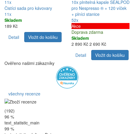
11x
10x plnitelná kapsle SEALPOD
Čistíci sada pro kávovary
pro Nespresso ® + 120 víček
11x
+ plníci stanice
Skladem
52x
189 Kč
Akce
Doprava zdarma
Detail
Vložit do košíku
Skladem
2 890 Kč
2 690 Kč
Detail
Vložit do košíku
Ověřeno našimi zákazníky
všechny recenze
(192)
96 %
text_statistic_main
99 %