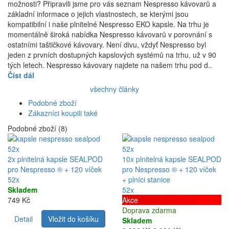
možnosti? Připravili jsme pro vás seznam Nespresso kávovarů a
základní informace o jejich vlastnostech, se kterými jsou
kompatibilní i naše plnitelné Nespresso EKO kapsle. Na trhu je
momentálně široká nabídka Nespresso kávovarů v porovnání s
ostatními taštičkové kávovary. Není divu, vždyť Nespresso byl
jeden z prvních dostupných kapslových systémů na trhu, už v 90
tých letech. Nespresso kávovary najdete na našem trhu pod d..
Číst dál
všechny články
Podobné zboží
Zákazníci koupili také
Podobné zboží (8)
52x
52x
2x plnitelná kapsle SEALPOD
10x plnitelná kapsle SEALPOD
pro Nespresso ® + 120 víček
pro Nespresso ® + 120 víček
52x
+ plníci stanice
Skladem
52x
749 Kč
Akce
Doprava zdarma
Detail
Vložit do košíku
Skladem