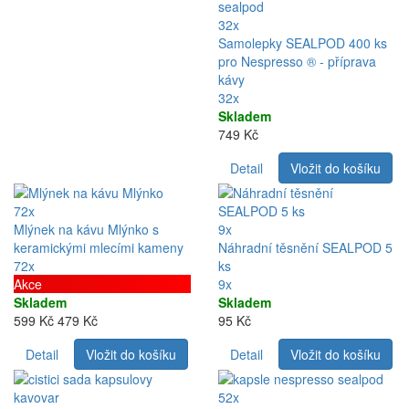
32x
Samolepky SEALPOD 400 ks
pro Nespresso ® - příprava
kávy
32x
Skladem
749 Kč
Detail
Vložit do košíku
72x
Mlýnek na kávu Mlýnko s
9x
keramickými mlecími kameny
Náhradní těsnění SEALPOD 5
72x
ks
Akce
9x
Skladem
Skladem
599 Kč
479 Kč
95 Kč
Detail
Vložit do košíku
Detail
Vložit do košíku
52x