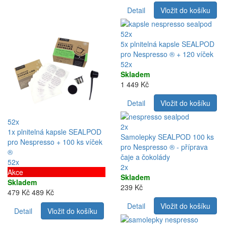
Detail
Vložit do košíku
52x
5x plnitelná kapsle SEALPOD
pro Nespresso ® + 120 víček
52x
Skladem
1 449 Kč
Detail
Vložit do košíku
52x
2x
1x plnitelná kapsle SEALPOD
Samolepky SEALPOD 100 ks
pro Nespresso + 100 ks víček
pro Nespresso ® - příprava
®
čaje a čokolády
52x
2x
Akce
Skladem
Skladem
239 Kč
479 Kč
489 Kč
Detail
Vložit do košíku
Detail
Vložit do košíku