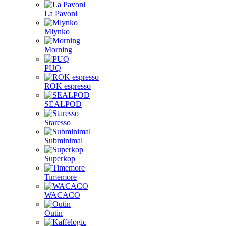
La Pavoni
Mlynko
Morning
PUQ
ROK espresso
SEALPOD
Staresso
Subminimal
Superkop
Timemore
WACACO
Outin