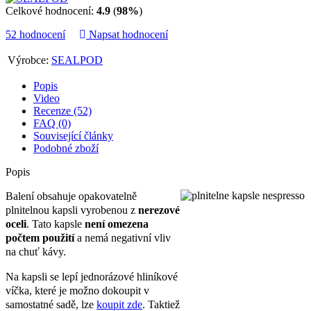
Celkové hodnocení:
4.9
(
98%
)
52 hodnocení
Napsat hodnocení
Výrobce:
SEALPOD
Popis
Video
Recenze (52)
FAQ (0)
Související články
Podobné zboží
Popis
Balení obsahuje opakovatelně
plnitelnou kapsli vyrobenou z
nerezové
oceli
. Tato kapsle
není omezena
počtem použití
a nemá negativní vliv
na chuť kávy.
Na kapsli se lepí jednorázové hliníkové
víčka, které je možno dokoupit v
samostatné sadě, lze
koupit zde
. Taktiež