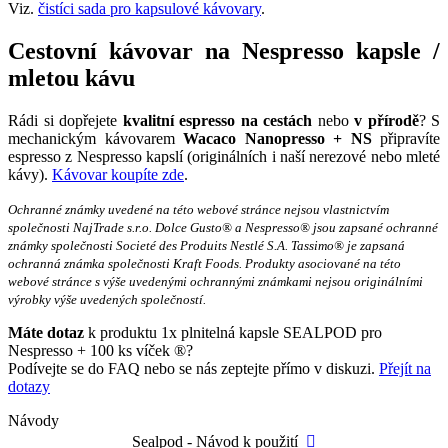
Viz.
čistíci sada pro kapsulové kávovary
.
Cestovní kávovar na Nespresso kapsle /
mletou kávu
Rádi si dopřejete
kvalitní espresso na cestách
nebo
v přírodě
? S
mechanickým kávovarem
Wacaco Nanopresso + NS
připravíte
espresso z Nespresso kapslí (originálních i naší nerezové nebo mleté
kávy).
Kávovar koupíte zde
.
Ochranné známky uvedené na této webové stránce nejsou vlastnictvím
společnosti NajTrade s.r.o. Dolce Gusto® a Nespresso® jsou zapsané ochranné
známky společnosti Societé des Produits Nestlé S.A. Tassimo® je zapsaná
ochranná známka společnosti Kraft Foods. Produkty asociované na této
webové stránce s výše uvedenými ochrannými známkami nejsou originálními
výrobky výše uvedených společností.
Máte dotaz
k produktu 1x plnitelná kapsle SEALPOD pro
Nespresso + 100 ks víček ®?
Podívejte se do FAQ nebo se nás zeptejte přímo v diskuzi.
Přejít na
dotazy
Návody
Sealpod - Návod k použití