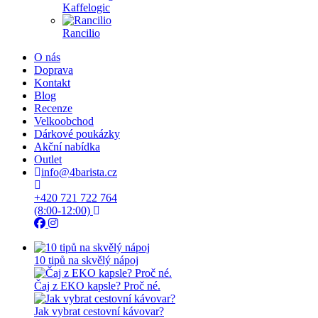
Kaffelogic
Rancilio
O nás
Doprava
Kontakt
Blog
Recenze
Velkoobchod
Dárkové poukázky
Akční nabídka
Outlet
info@4barista.cz
+420 721 722 764
(8:00-12:00)
10 tipů na skvělý nápoj
Čaj z EKO kapsle? Proč né.
Jak vybrat cestovní kávovar?