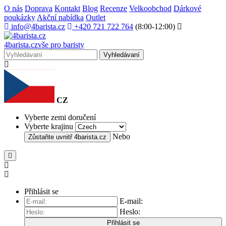
O nás
Doprava
Kontakt
Blog
Recenze
Velkoobchod
Dárkové
poukázky
Akční nabídka
Outlet
info@4barista.cz
+420 721 722 764
(8:00-12:00)
4
barista
.cz
vše pro baristy
Vyhledávaní
CZ
Vyberte zemi doručení
Vyberte krajinu
Nebo
Zůstaňte uvnitř
4barista.cz
Přihlásit se
E-mail:
Heslo:
Přihlásit se