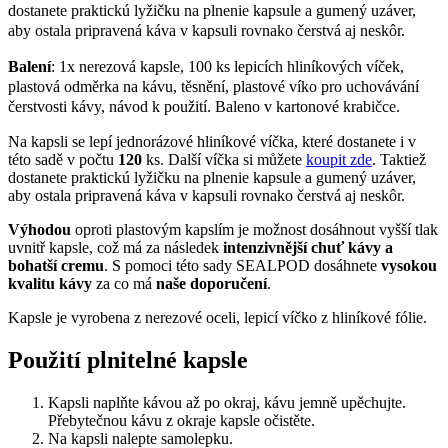
dostanete praktickú lyžičku na plnenie kapsule a gumený uzáver,
aby ostala pripravená káva v kapsuli rovnako čerstvá aj neskôr.
Balení
: 1x nerezová kapsle, 100 ks lepicích hliníkových víček,
plastová odměrka na kávu, těsnění, plastové víko pro uchovávání
čerstvosti kávy, návod k použití. Baleno v kartonové krabičce.
Na kapsli se lepí jednorázové hliníkové víčka, které dostanete i v
této sadě v počtu
120
ks. Další víčka si můžete
koupit zde
. Taktiež
dostanete praktickú lyžičku na plnenie kapsule a gumený uzáver,
aby ostala pripravená káva v kapsuli rovnako čerstvá aj neskôr.
Výhodou
oproti plastovým kapslím je možnost dosáhnout vyšší tlak
uvnitř kapsle, což má za následek
intenzivnější chuť kávy a
bohatší cremu
.
S pomoci této sady SEALPOD dosáhnete
vysokou
kvalitu kávy
za co má
naše doporučení
.
Kapsle je vyrobena z nerezové oceli, lepicí víčko z hliníkové fólie.
Použití plnitelné kapsle
Kapsli naplňte kávou až po okraj, kávu jemně upěchujte.
Přebytečnou kávu z okraje kapsle očistěte.
Na kapsli nalepte samolepku.