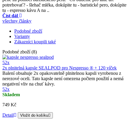
potrebovať? - šlehač mléka, dokúpite tu - baristické pero, dokúpite
tu - espresso kávu A na ..
Číst dál
všechny články
Podobné zboží
Varianty
Zákazníci koupili také
Podobné zboží (8)
52x
2x plnitelná kapsle SEALPOD pro Nespresso ® + 120 víček
Balení obsahuje 2x opakovatelně plnitelnou kapsli vyrobenou z
nerezové oceli. Tato kapsle není omezena počtem použití a nemá
negativní vliv na chuť kávy.
52x
Skladem
749 Kč
Detail
Vložit do košíku