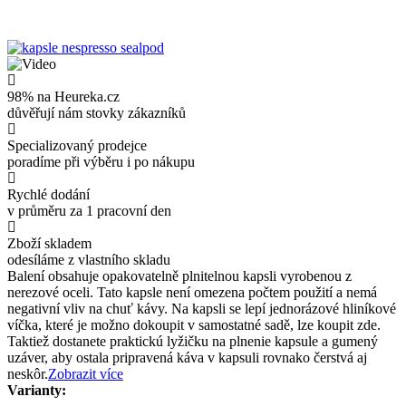
98% na Heureka.cz
důvěřují nám stovky zákazníků
Specializovaný prodejce
poradíme při výběru i po nákupu
Rychlé dodání
v průměru za 1 pracovní den
Zboží skladem
odesíláme z vlastního skladu
Balení obsahuje opakovatelně plnitelnou kapsli vyrobenou z
nerezové oceli. Tato kapsle není omezena počtem použití a nemá
negativní vliv na chuť kávy. Na kapsli se lepí jednorázové hliníkové
víčka, které je možno dokoupit v samostatné sadě, lze koupit zde.
Taktiež dostanete praktickú lyžičku na plnenie kapsule a gumený
uzáver, aby ostala pripravená káva v kapsuli rovnako čerstvá aj
neskôr.
Zobrazit více
Varianty: