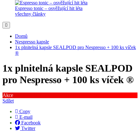
Espresso tonic – osvěžující hit léta
všechny články
Domů
Nespresso kapsle
1x plnitelná kapsle SEALPOD pro Nespresso + 100 ks víček
®
1x plnitelná kapsle SEALPOD
pro Nespresso + 100 ks víček ®
Akce
Sdílet
Copy
E-mail
Facebook
Twitter