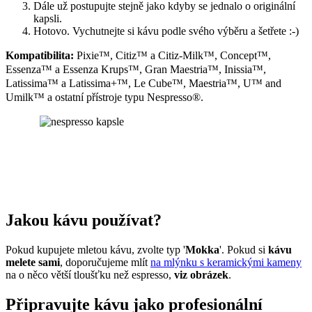
Dále už postupujte stejně jako kdyby se jednalo o originální
kapsli.
Hotovo. Vychutnejte si kávu podle svého výběru a šetřete :-)
Kompatibilita:
Pixie™, Citiz™ a Citiz-Milk™, Concept™,
Essenza™ a Essenza Krups™, Gran Maestria™, Inissia™,
Latissima™ a Latissima+™, Le Cube™, Maestria™, U™ and
Umilk™ a ostatní přístroje typu Nespresso®.
Jakou kávu používat?
Pokud kupujete mletou kávu, zvolte typ '
Mokka
'.
Pokud si
kávu
melete sami
, doporučujeme mlít
na mlýnku s keramickými kameny
na o něco větší tloušťku než espresso,
viz obrázek
.
Připravujte kávu jako profesionální