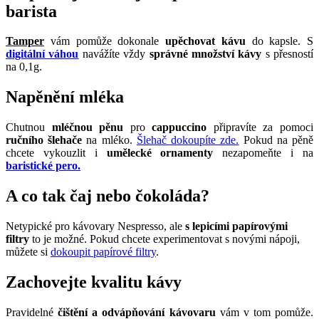
barista
Tamper
vám pomůže dokonale
upěchovat kávu
do kapsle. S
digitální váhou
navážíte vždy
správné množství kávy
s přesností
na 0,1g.
Napěnění mléka
Chutnou
mléčnou pěnu
pro
cappuccino
připravíte za pomoci
ručního šlehače
na mléko.
Šlehač dokoupíte zde.
Pokud na pěně
chcete vykouzlit i
umělecké ornamenty
nezapomeňte i na
baristické pero.
A co tak čaj nebo čokoláda?
Netypické pro kávovary Nespresso, ale
s lepicími papírovými
filtry
to je možné. Pokud chcete experimentovat s novými nápoji,
můžete si
dokoupit papírové filtry
.
Zachovejte kvalitu kávy
Pravidelné
čištění a odvápňování kávovaru
vám v tom pomůže.