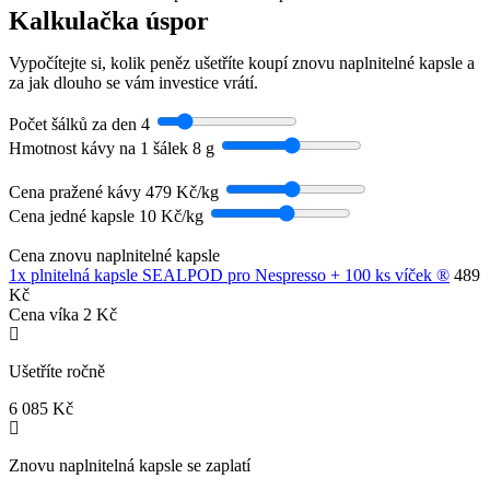
Kalkulačka úspor
Vypočítejte si, kolik peněz ušetříte koupí znovu naplnitelné kapsle a
za jak dlouho se vám investice vrátí.
Počet šálků za den
4
Hmotnost kávy na 1 šálek
8 g
Cena pražené kávy
479 Kč/kg
Cena jedné kapsle
10 Kč/kg
Cena znovu naplnitelné kapsle
1x plnitelná kapsle SEALPOD pro Nespresso + 100 ks víček ®
489
Kč
Cena víka
2 Kč
Ušetříte ročně
6 085 Kč
Znovu naplnitelná kapsle se zaplatí