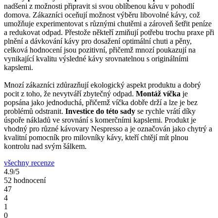
nadšeni z možnosti připravit si svou oblíbenou kávu v pohodlí
domova. Zákazníci oceňují možnost výběru libovolné kávy, což
umožňuje experimentovat s různými chutěmi a zároveň šetřit peníze
a redukovat odpad. Přestože někteří zmiňují potřebu trochu praxe při
plnění a dávkování kávy pro dosažení optimální chuti a pěny,
celková hodnocení jsou pozitivní, přičemž mnozí poukazují na
vynikající kvalitu výsledné kávy srovnatelnou s originálními
kapslemi.
Mnozí zákazníci zdůrazňují ekologický aspekt produktu a dobrý
pocit z toho, že nevytváří zbytečný odpad.
Montáž víčka
je
popsána jako jednoduchá, přičemž víčka dobře drží a lze je bez
problémů odstranit.
Investice do této sady
se rychle vrátí díky
úspoře nákladů ve srovnání s komerčními kapslemi. Produkt je
vhodný pro různé kávovary Nespresso a je označován jako chytrý a
kvalitní pomocník pro milovníky kávy, kteří chtějí mít plnou
kontrolu nad svým šálkem.
všechny recenze
4.9/5
52 hodnocení
47
4
1
0