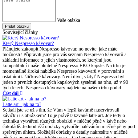
Vaše otázka
Přidat otázku
Související články
Který Nespresso kávovar?
Plánujete zakoupit Nespresso kávovar, no nevíte, jaké máte
možnosti? Připravili jsme pro vás seznam Nespresso kávovarů a
základní informace o jejich vlastnostech, se kterými jsou
kompatibilní i naše plnitelné Nespresso EKO kapsle. Na trhu je
momentálně široká nabídka Nespresso kávovarů v porovnání s
ostatními taštičkové kávovary. Není divu, vždyť Nespresso byl
jeden z prvních dostupných kapslových systémů na trhu, už v 90
tých letech. Nespresso kávovary najdete na našem trhu pod d..
Číst dál
Latte art - jak na to?
Setkali jste se už s tím, že Vám v lepší kavárně naservírovali
kávičku i s obrázkem? To je právě takzvané latte art. Jde tedy o
techniku vytváření různých obrázků v mléčné pěně v kávě nebo
čokoládě. Jednodušší obrázky vytvoříte naléváním mléčné pěny pod
správným úhlem. Složitější obrázky s detaily nakreslíte v mléčné
pěně za pomoci baristického pera. Co budeme pro latte art