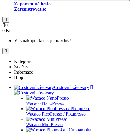
Zapomenuté heslo
Zaregistrovat se
0
0 Kč
Váš nákupní košík je prázdný!
Kategorie
Značky
Informace
Blog
Cestovní kávovary
Wacaco NanoPresso
Wacaco PicoPresso / Pixapresso
Wacaco MiniPresso