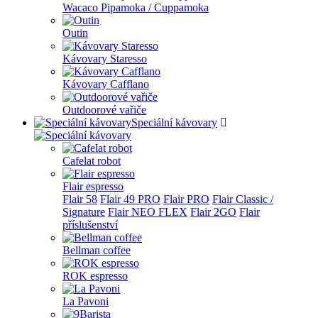
Wacaco Pipamoka / Cuppamoka
Outin
Kávovary Staresso
Kávovary Cafflano
Outdoorové vařiče
Speciální kávovary
Cafelat robot
Flair espresso
Flair 58
Flair 49 PRO
Flair PRO
Flair Classic /
Signature
Flair NEO FLEX
Flair 2GO
Flair
příslušenství
Bellman coffee
ROK espresso
La Pavoni