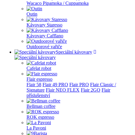
Wacaco Pipamoka / Cuppamoka
Outin
Kávovary Staresso
Kávovary Cafflano
Outdoorové vařiče
Speciální kávovary
Cafelat robot
Flair espresso
Flair 58
Flair 49 PRO
Flair PRO
Flair Classic /
Signature
Flair NEO FLEX
Flair 2GO
Flair
příslušenství
Bellman coffee
ROK espresso
La Pavoni