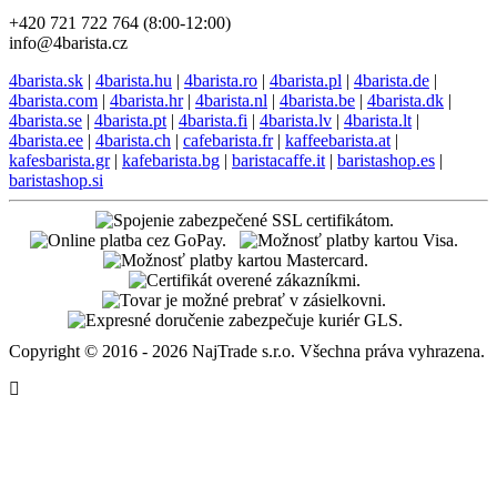
+420 721 722 764 (8:00-12:00)
info@4barista.cz
4barista.sk
|
4barista.hu
|
4barista.ro
|
4barista.pl
|
4barista.de
|
4barista.com
|
4barista.hr
|
4barista.nl
|
4barista.be
|
4barista.dk
|
4barista.se
|
4barista.pt
|
4barista.fi
|
4barista.lv
|
4barista.lt
|
4barista.ee
|
4barista.ch
|
cafebarista.fr
|
kaffeebarista.at
|
kafesbarista.gr
|
kafebarista.bg
|
baristacaffe.it
|
baristashop.es
|
baristashop.si
Copyright © 2016 - 2026 NajTrade s.r.o. Všechna práva vyhrazena.