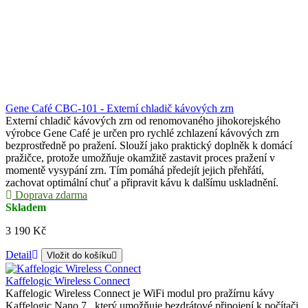
Gene Café CBC-101 - Externí chladič kávových zrn
Externí chladič kávových zrn od renomovaného jihokorejského
výrobce Gene Café je určen pro rychlé zchlazení kávových zrn
bezprostředně po pražení. Slouží jako praktický doplněk k domácí
pražičce, protože umožňuje okamžitě zastavit proces pražení v
momentě vysypání zrn. Tím pomáhá předejít jejich přehřátí,
zachovat optimální chuť a připravit kávu k dalšímu uskladnění.
Doprava zdarma
Skladem
3 190 Kč
Detail
Vložit do košíku
Kaffelogic Wireless Connect
Kaffelogic Wireless Connect je WiFi modul pro pražírnu kávy
Kaffelogic Nano 7 , který umožňuje bezdrátové připojení k počítači