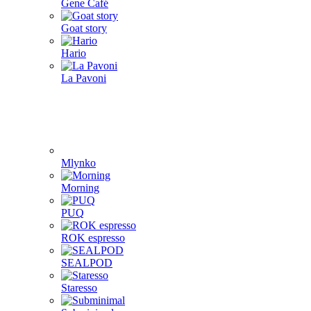
Gene Café
Goat story
Hario
La Pavoni
Mlynko
Morning
PUQ
ROK espresso
SEALPOD
Staresso