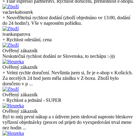
+ Flair espresso partnerství. Rychlost doručení, přehlednost e-shopu.
vaclavkabourek
+ Neuvěřitelná rychlost dodání (zboží objednáno ve 13:00, dodání
do 24 hodin!). Vše v naprostém pořádku.
ivankasparova
+ Rychlost odeslání, cena
Ověřený zákazník
Neskutečná rychlost dodání ze Slovenska, to nechápu :-)))
Ověřený zákazník
+ Velmi rychle doručení. Nevšimla jsem si, že je e-shop v Košicích.
Za necelých 24 hod jsem měla zásilku v Z-boxu. Zboží bylo
doručeno v p ...
Ověřený zákazník
+ Rychlost a jednání - SUPER
Ověřený zákazník
Byl to můj první nákup a s údivem jsem sledoval naprosto bleskove
vyřízení objednávky (proces od prijeti do vyexpedováni trval mene
nez hodin ...