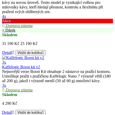
kávy na novou úroveň. Tento model je vynikající volbou pro
milovníky kávy, kteří hledají přesnost, kontrolu a flexibilitu při
pražení svých oblíbených zrn.
4x
Akce
Doprava zdarma
+ Dárek
Skladem
31 190 Kč
25 190 Kč
Detail
Vložit do košíku
3x
Kaffelogic Boost kit v2
Nejnovější verze Boost Kit obsahuje 2 nástavce na pražící komoru.
Umožňuje pražit s pražičkou Kaffelogic Nano 7 výrazně větší (180
až 200 g), jakož i výrazně menší (50 až 60 g) množství kávy.
3x
Doprava zdarma
Skladem
4 290 Kč
Detail
Vložit do košíku