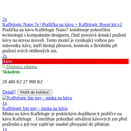
2x
Kaffelogic Nano 7e | Pražička na kávu + Kaffelogic Boost kit v2
Pražička na kávu Kaffelogic Nano7 kombinuje pokročilou
technologii s kompaktním designem, čímž posouvá domácí pražení
kávy na novou úroveň. Tento model je vynikající volbou pro
milovníky kávy, kteří hledají přesnost, kontrolu a flexibilitu při
pražení svých oblíbených zrn.
2x
Akce
Doprava zdarma
Skladem
29 480 Kč
27 990 Kč
Detail
Vložit do košíku
1x
Kaffelogic bin tray - miska na kávu
Miska na kávu Kaffelogic je praktickým doplňkem k pražičce na
kávu Kaffelogic . Umožňuje pohodlné odvážení kávových zrn před
pražením a její tvar zajišťuje snadné přesypání do přístroje.
1x