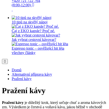
+420 721 722 764
(8:00-12:00)
10 tipů na skvělý nápoj
Čaj z EKO kapsle? Proč né.
Jak vybrat cestovní kávovar?
Espresso tonic – osvěžující hit léta
všechny články
Domů
Alternativní příprava kávy
Pražení kávy
Pražení kávy
Pražení kávy
je důležitý krok, který určuje chuť a aroma kávových
zrn. Výsledkem je čerstvá a voňavá káva, jakou běžně v obchodě