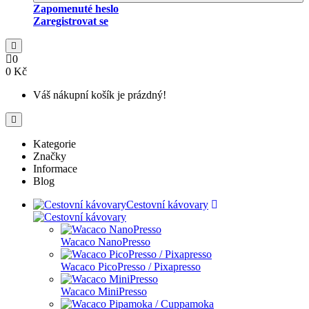
Zapomenuté heslo
Zaregistrovat se
0
0 Kč
Váš nákupní košík je prázdný!
Kategorie
Značky
Informace
Blog
Cestovní kávovary
Wacaco NanoPresso
Wacaco PicoPresso / Pixapresso
Wacaco MiniPresso