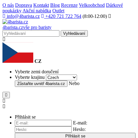
O nás
Doprava
Kontakt
Blog
Recenze
Velkoobchod
Dárkové
poukázky
Akční nabídka
Outlet
info@4barista.cz
+420 721 722 764
(8:00-12:00)
4
barista
.cz
vše pro baristy
Vyhledávaní
CZ
Vyberte zemi doručení
Vyberte krajinu
Nebo
Zůstaňte uvnitř
4barista.cz
Přihlásit se
E-mail:
Heslo:
Přihlásit se