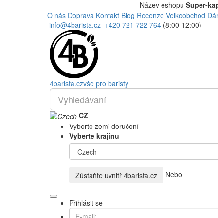
Název eshopu
Super-kap
O nás
Doprava
Kontakt
Blog
Recenze
Velkoobchod
Dár
info@4barista.cz
+420 721 722 764
(8:00-12:00)
4
barista
.cz
vše pro baristy
CZ
Vyberte zemi doručení
Vyberte krajinu
Nebo
Zůstaňte uvnitř
4barista.cz
Přihlásit se