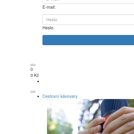
E-mail:
Heslo:
0
0 Kč
Cestovní kávovary