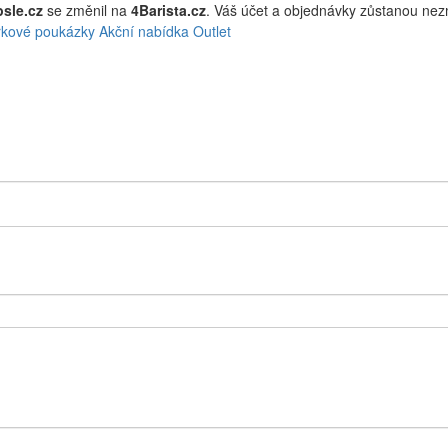
sle.cz
se změnil na
4Barista.cz
. Váš účet a objednávky zůstanou ne
kové poukázky
Akční nabídka
Outlet