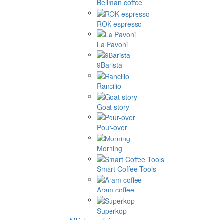
Bellman coffee
ROK espresso
La Pavoni
9Barista
Rancilio
Goat story
Pour-over
Morning
Smart Coffee Tools
Aram coffee
Superkop