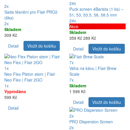
24x
2x
Puck screen 4Barista (1 ks) –
Sada těsnění pro Flair PRO2
51, 53, 53.5, 58, 58.5 mm
(6ks)
24x
2x
Akce
Skladem
Skladem
309 Kč
359 Kč
289 Kč
Detail
Vložit do košíku
Detail
Vložit do košíku
7x
1x
Váha na kávu | Flair Brew
Neo Flex Piston stem | Flair
Scale
Neo Flex | Flair 2GO
7x
1x
Skladem
Vyprodáno
1 599 Kč
599 Kč
Detail
Vložit do košíku
Detail
2x
PRO Dispersion Screen
2x