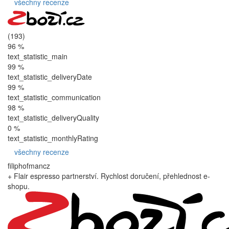
všechny recenze
(193)
96 %
text_statistic_main
99 %
text_statistic_deliveryDate
99 %
text_statistic_communication
98 %
text_statistic_deliveryQuality
0 %
text_statistic_monthlyRating
všechny recenze
filiphofmancz
+ Flair espresso partnerství. Rychlost doručení, přehlednost e-
shopu.