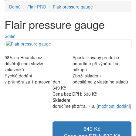
Domů
Flair PRO
Flair pressure gauge
Flair pressure gauge
Sdílet
98% na Heureka.cz
Specializovaný prodejce
důvěřují nám stovky
poradíme při výběru i po
zákazníků
nákupu
Rychlé dodání
Zboží skladem
v průměru za 1 pracovní den
odesíláme z vlastního skladu
649 Kč
Cena bez DPH: 536 Kč
Skladem
doručíme již zítra, 7.8.
(
možnosti dodání
)
649 Kč
Cena bez DPH: 536 Kč