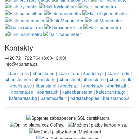
Kontakty
+420 721 722 764 (8:00-12:00)
info@4barista.cz
4barista.sk
|
4barista.hu
|
4barista.ro
|
4barista.pl
|
4barista.de
|
4barista.com
|
4barista.hr
|
4barista.nl
|
4barista.be
|
4barista.dk
|
4barista.se
|
4barista.pt
|
4barista.fi
|
4barista.lv
|
4barista.lt
|
4barista.ee
|
4barista.ch
|
kaffeebarista.at
|
kafesbarista.gr
|
kafebarista.bg
|
baristacaffe.it
|
baristashop.es
|
baristashop.si