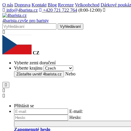
O nás
Doprava
Kontakt
Blog
Recenze
Velkoobchod
Dárkové pouká
info@4barista.cz
+420 721 722 764
(8:00-12:00)
4
barista
.cz
vše pro baristy
Vyhledávaní
CZ
Vyberte zemi doručení
Vyberte krajinu
Nebo
Zůstaňte uvnitř
4barista.cz
Přihlásit se
E-mail:
Heslo:
Zapomenuté heslo