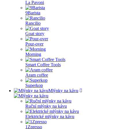
La Pavoni
9Barista
Rancilio
Goat story
Pour-over
Morning
Smart Coffee Tools
Aram coffee
Superkop
Mlýnky na kávu
Ruční mlýnky na kávu
Elektrické mlýnky na kávu
1Zpresso