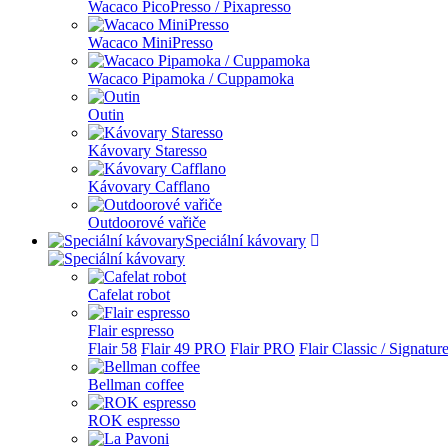
Wacaco PicoPresso / Pixapresso
Wacaco MiniPresso
Wacaco Pipamoka / Cuppamoka
Outin
Kávovary Staresso
Kávovary Cafflano
Outdoorové vařiče
Speciální kávovary
Cafelat robot
Flair espresso
Flair 58
Flair 49 PRO
Flair PRO
Flair Classic / Signatur
Bellman coffee
ROK espresso