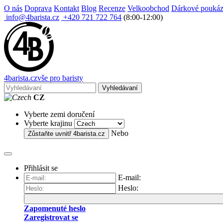
O nás
Doprava
Kontakt
Blog
Recenze
Velkoobchod
Dárkové pouká
info@4barista.cz
+420 721 722 764
(8:00-12:00)
4
barista
.cz
vše pro baristy
Vyhledávaní
CZ
Vyberte zemi doručení
Vyberte krajinu
Nebo
Zůstaňte uvnitř
4barista.cz
Přihlásit se
E-mail:
Heslo:
Zapomenuté heslo
Zaregistrovat se