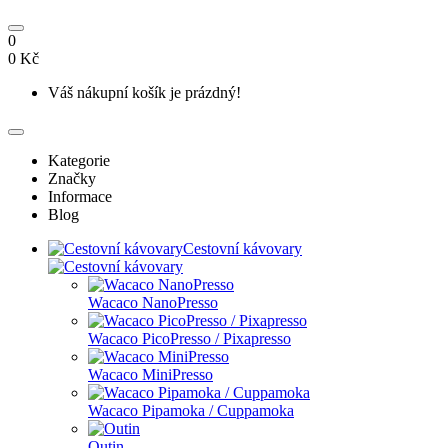
0
0 Kč
Váš nákupní košík je prázdný!
Kategorie
Značky
Informace
Blog
Cestovní kávovary
Wacaco NanoPresso
Wacaco PicoPresso / Pixapresso
Wacaco MiniPresso
Wacaco Pipamoka / Cuppamoka
Outin