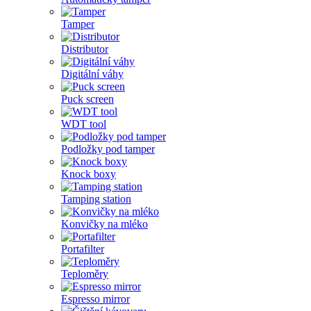
Tamper
Distributor
Digitální váhy
Puck screen
WDT tool
Podložky pod tamper
Knock boxy
Tamping station
Konvičky na mléko
Portafilter
Teploměry
Espresso mirror