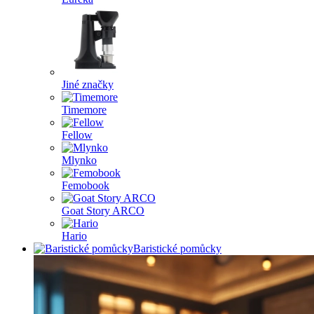
Jiné značky
Timemore
Fellow
Mlynko
Femobook
Goat Story ARCO
Hario
Baristické pomůcky