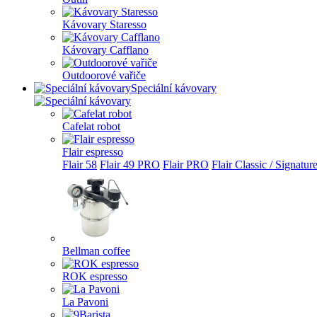
Kávovary Staresso
Kávovary Cafflano
Outdoorové vařiče
Speciální kávovary
Cafelat robot
Flair espresso
Flair 58
Flair 49 PRO
Flair PRO
Flair Classic / Signatur
Bellman coffee
ROK espresso
La Pavoni