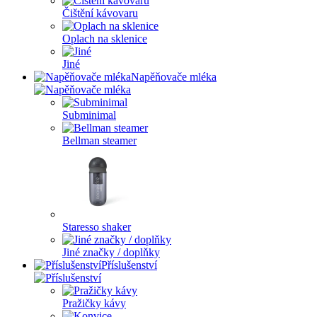
Čištění kávovaru
Oplach na sklenice
Jiné
Napěňovače mléka
Subminimal
Bellman steamer
Staresso shaker
Jiné značky / doplňky
Příslušenství
Pražičky kávy