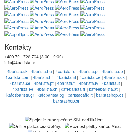
Kontakty
+420 721 722 764 (8:00-12:00)
info@4barista.cz
4barista.sk
|
4barista.hu
|
4barista.ro
|
4barista.pl
|
4barista.de
|
4barista.com
|
4barista.hr
|
4barista.nl
|
4barista.be
|
4barista.dk
|
4barista.se
|
4barista.pt
|
4barista.fi
|
4barista.lv
|
4barista.lt
|
4barista.ee
|
4barista.ch
|
cafebarista.fr
|
kaffeebarista.at
|
kafesbarista.gr
|
kafebarista.bg
|
baristacaffe.it
|
baristashop.es
|
baristashop.si