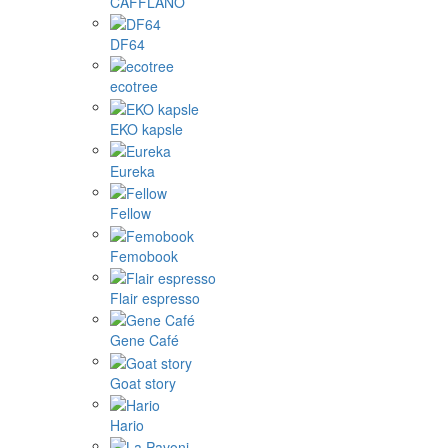
CAFFLANO
DF64
ecotree
EKO kapsle
Eureka
Fellow
Femobook
Flair espresso
Gene Café
Goat story
Hario