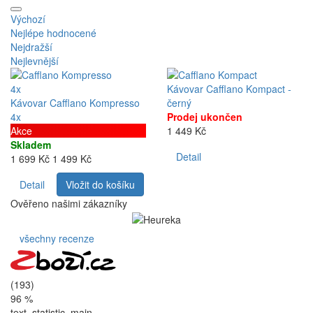
Výchozí
Nejlépe hodnocené
Nejdražší
Nejlevnější
4x
Kávovar Cafflano Kompact -
Kávovar Cafflano Kompresso
černý
4x
Prodej ukončen
Akce
1 449 Kč
Skladem
Detail
1 699 Kč
1 499 Kč
Detail
Vložit do košíku
Ověřeno našimi zákazníky
všechny recenze
(193)
96 %
text_statistic_main