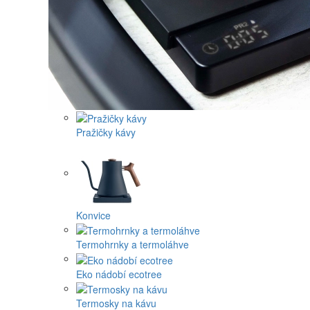
Pražičky kávy
Konvice
Termohrnky a termoláhve
Eko nádobí ecotree
Termosky na kávu