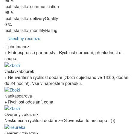
99 %
text_statistic_communication
98 %
text_statistic_deliveryQuality
0 %
text_statistic_monthlyRating
všechny recenze
filiphofmancz
+ Flair espresso partnerství. Rychlost doručení, přehlednost e-
shopu.
vaclavkabourek
+ Neuvěřitelná rychlost dodání (zboží objednáno ve 13:00, dodání
do 24 hodin!). Vše v naprostém pořádku.
ivankasparova
+ Rychlost odeslání, cena
Ověřený zákazník
Neskutečná rychlost dodání ze Slovenska, to nechápu :-)))
Ověřený zákazník