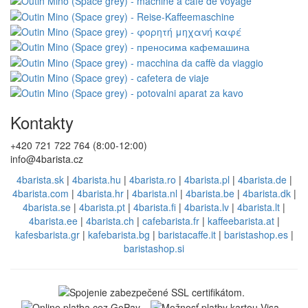
Kontakty
+420 721 722 764 (8:00-12:00)
info@4barista.cz
4barista.sk
|
4barista.hu
|
4barista.ro
|
4barista.pl
|
4barista.de
|
4barista.com
|
4barista.hr
|
4barista.nl
|
4barista.be
|
4barista.dk
|
4barista.se
|
4barista.pt
|
4barista.fi
|
4barista.lv
|
4barista.lt
|
4barista.ee
|
4barista.ch
|
cafebarista.fr
|
kaffeebarista.at
|
kafesbarista.gr
|
kafebarista.bg
|
baristacaffe.it
|
baristashop.es
|
baristashop.si