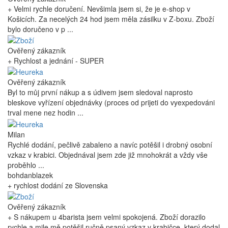
+ Velmi rychle doručení. Nevšimla jsem si, že je e-shop v
Košicích. Za necelých 24 hod jsem měla zásilku v Z-boxu. Zboží
bylo doručeno v p ...
Ověřený zákazník
+ Rychlost a jednání - SUPER
Ověřený zákazník
Byl to můj první nákup a s údivem jsem sledoval naprosto
bleskove vyřízení objednávky (proces od prijeti do vyexpedováni
trval mene nez hodin ...
Milan
Rychlé dodání, pečlivě zabaleno a navíc potěšil i drobný osobní
vzkaz v krabici. Objednával jsem zde již mnohokrát a vždy vše
proběhlo ...
bohdanblazek
+ rychlost dodání ze Slovenska
Ověřený zákazník
+ S nákupem u 4barista jsem velmi spokojená. Zboží dorazilo
rychle a mile mě potěšil ručně psaný vzkaz v krabičce, který dodal