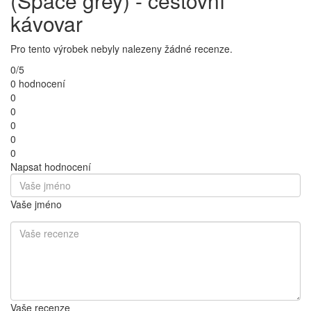
(Space grey) - cestovní
kávovar
Pro tento výrobek nebyly nalezeny žádné recenze.
0/5
0 hodnocení
0
0
0
0
0
Napsat hodnocení
Vaše jméno
Vaše recenze