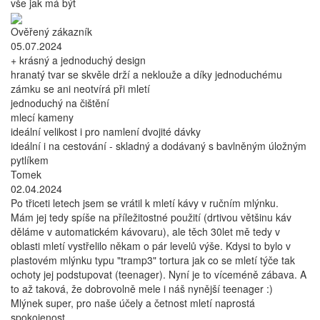
vše jak má být
Ověřený zákazník
05.07.2024
+ krásný a jednoduchý design
hranatý tvar se skvěle drží a neklouže a díky jednoduchému
zámku se ani neotvírá při mletí
jednoduchý na čištění
mlecí kameny
ideální velikost i pro namlení dvojité dávky
ideální i na cestování - skladný a dodávaný s bavlněným úložným
pytlíkem
Tomek
02.04.2024
Po třiceti letech jsem se vrátil k mletí kávy v ručním mlýnku.
Mám jej tedy spíše na příležitostné použití (drtivou většinu káv
děláme v automatickém kávovaru), ale těch 30let mě tedy v
oblasti mletí vystřelilo někam o pár levelů výše. Kdysi to bylo v
plastovém mlýnku typu "tramp3" tortura jak co se mletí týče tak
ochoty jej podstupovat (teenager). Nyní je to víceméně zábava. A
to až taková, že dobrovolně mele i náš nynější teenager :)
Mlýnek super, pro naše účely a četnost mletí naprostá
spokojenost.