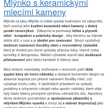
Mlýnko s keramickými
mlecími kameny
Mlýnek na kávu Mlýnko si získal vysoká hodnocení od zákazníků,
kteří oceňují jeho
kvalitní keramické mlecí kameny
a
dobrý
poměr cena/výkon
. Zákazníci si pochvalují
lehké a plynulé
mletí
,
kompaktní a praktický design
, díky kterému se mlýnek
dobře drží v ruce a je
ideální pro cestování
. Mnozí vyzdvihují
možnost nastavení tloušťky mletí
a
rovnoměrný výsledek
,
který je vhodný pro různé způsoby přípravy kávy, včetně moka
konvičky či Aeropressu. Někteří uživatelé ocenili také
dodávané
příslušenství
jako čistící kartáček či látkový obal.
Mezi drobné nedostatky zmiňované v recenzích patří
těžší
sypání kávy do horní nádobky
a občasné komentáře týkající se
absence stupnice pro přesné nastavení tloušťky mletí, což
vyžaduje trochu cviku. V ojedinělých případech se vyskytly
problémy s uchycením rukojeti nebo spodní nádobky, které však
byly často řešeny promptně výměnou náhradního dílu. Navzdory
těmto drobným poznámkám je
spokojenost zákazníků s
mlýnkem Mlýnko vysoká
a mnozí jej
s radostí doporučují
jako
vynikající alternativu k dražším modelům.