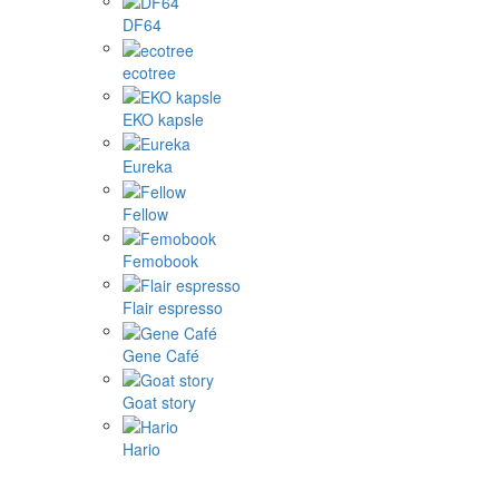
DF64
ecotree
EKO kapsle
Eureka
Fellow
Femobook
Flair espresso
Gene Café
Goat story
Hario