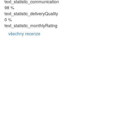
text_statistic_communication
98 %
text_statistic_deliveryQuality
0 %
text_statistic_monthlyRating
všechny recenze