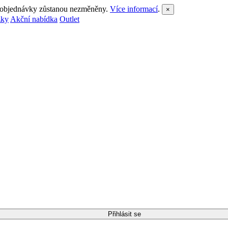
a objednávky zůstanou nezměněny.
Více informací
.
×
zky
Akční nabídka
Outlet
Přihlásit se