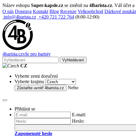
Název eshopu
Super-kapsle.cz
se změnil na
4Barista.cz
. Váš účet 
O nás
Doprava
Kontakt
Blog
Recenze
Velkoobchod
Dárkové pouká
info@4barista.cz
+420 721 722 764
(8:00-12:00)
4
barista
.cz
vše pro baristy
Vyhledávaní
CZ
Vyberte zemi doručení
Vyberte krajinu
Nebo
Zůstaňte uvnitř
4barista.cz
Přihlásit se
E-mail:
Heslo:
Zapomenuté heslo