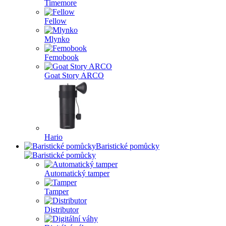
Timemore
Fellow
Mlynko
Femobook
Goat Story ARCO
Hario
Baristické pomůcky
Automatický tamper
Tamper
Distributor