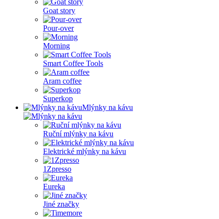
Goat story
Pour-over
Morning
Smart Coffee Tools
Aram coffee
Superkop
Mlýnky na kávu
Ruční mlýnky na kávu
Elektrické mlýnky na kávu
1Zpresso
Eureka
Jiné značky