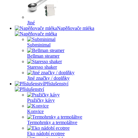
Jiné
Napěňovače mléka
Subminimal
Bellman steamer
Staresso shaker
Jiné značky / doplňky
Příslušenství
Pražičky kávy
Konvice
Termohrnky a termoláhve
Eko nádobí ecotree