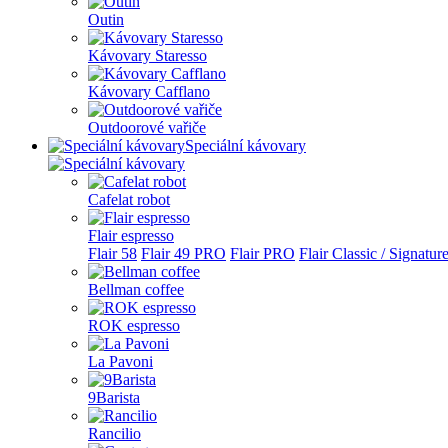
Outin
Kávovary Staresso
Kávovary Cafflano
Outdoorové vařiče
Speciální kávovary
Cafelat robot
Flair espresso
Flair 58
Flair 49 PRO
Flair PRO
Flair Classic / Signatur
Bellman coffee
ROK espresso
La Pavoni
9Barista
Rancilio