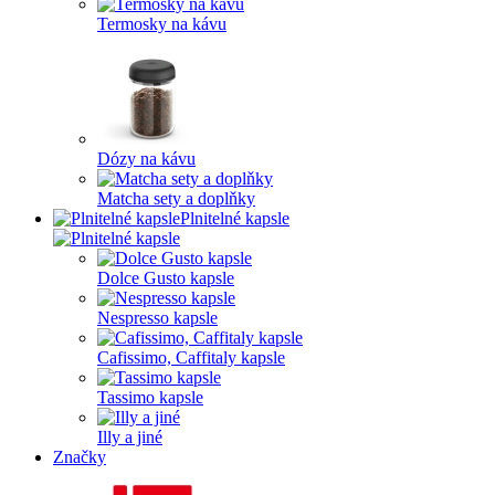
Termosky na kávu
Dózy na kávu
Matcha sety a doplňky
Plnitelné kapsle
Dolce Gusto kapsle
Nespresso kapsle
Cafissimo, Caffitaly kapsle
Tassimo kapsle
Illy a jiné
Značky