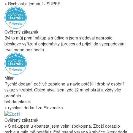
+ Rychlost a jednání - SUPER
Ověřený zákazník
Byl to můj první nákup a s údivem jsem sledoval naprosto
bleskove vyřízení objednávky (proces od prijeti do vyexpedováni
trval mene nez hodin ...
Milan
Rychlé dodání, pečlivě zabaleno a navíc potěšil i drobný osobní
vzkaz v krabici. Objednával jsem zde již mnohokrát a vždy vše
proběhlo ...
bohdanblazek
+ rychlost dodání ze Slovenska
Ověřený zákazník
+ S nákupem u 4barista jsem velmi spokojená. Zboží dorazilo
rychle a mile mě potěšil ručně psaný vzkaz v krabičce, který dodal