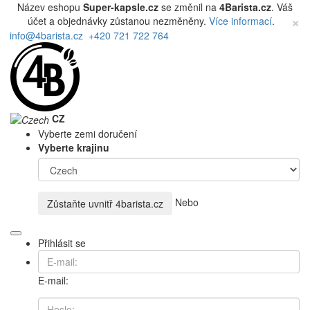
Název eshopu
Super-kapsle.cz
se změnil na
4Barista.cz
. Váš
×
účet a objednávky zůstanou nezměněny.
Více informací
.
info@4barista.cz
+420 721 722 764
CZ
Vyberte zemi doručení
Vyberte krajinu
Nebo
Zůstaňte uvnitř
4barista.cz
Přihlásit se
E-mail: