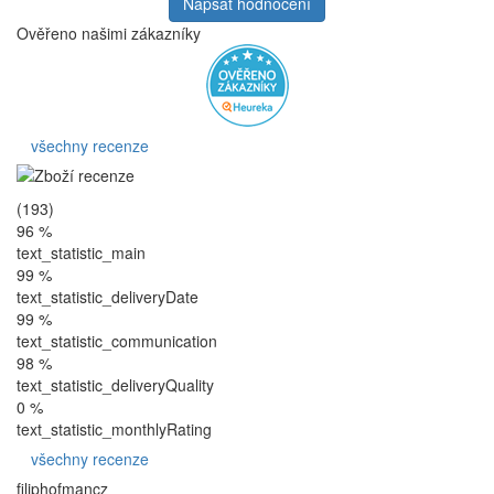
Napsat hodnocení
Ověřeno našimi zákazníky
všechny recenze
(193)
96 %
text_statistic_main
99 %
text_statistic_deliveryDate
99 %
text_statistic_communication
98 %
text_statistic_deliveryQuality
0 %
text_statistic_monthlyRating
všechny recenze
filiphofmancz