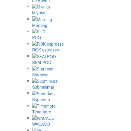
La Pavoni
Mlynko
Morning
PUQ
ROK espresso
SEALPOD
Staresso
Subminimal
Superkop
Timemore
WACACO