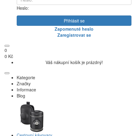
Heslo:
Přihlásit se
Zapomenuté heslo
Zaregistrovat se
0
0 Kč
Váš nákupní košík je prázdný!
Kategorie
Značky
Informace
Blog
Cestovní kávovary