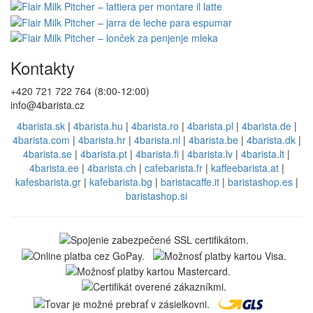
Kontakty
+420 721 722 764 (8:00-12:00)
info@4barista.cz
4barista.sk
|
4barista.hu
|
4barista.ro
|
4barista.pl
|
4barista.de
|
4barista.com
|
4barista.hr
|
4barista.nl
|
4barista.be
|
4barista.dk
|
4barista.se
|
4barista.pt
|
4barista.fi
|
4barista.lv
|
4barista.lt
|
4barista.ee
|
4barista.ch
|
cafebarista.fr
|
kaffeebarista.at
|
kafesbarista.gr
|
kafebarista.bg
|
baristacaffe.it
|
baristashop.es
|
baristashop.si