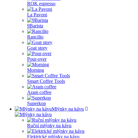
ROK espresso
La Pavoni
9Barista
Rancilio
Goat story
Pour-over
Morning
Smart Coffee Tools
Aram coffee
Superkop
Mlýnky na kávu
Ruční mlýnky na kávu
Elektrické mlýnky na kávu