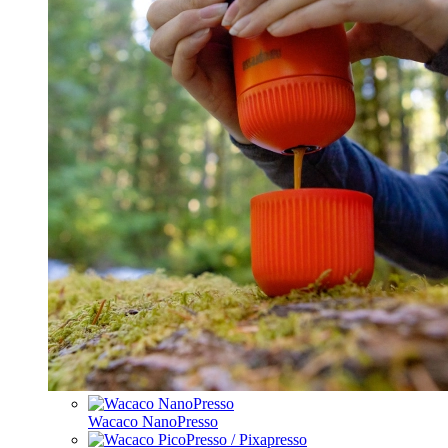
Wacaco NanoPresso