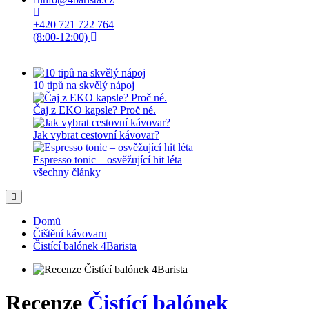
+420 721 722 764
(8:00-12:00)
10 tipů na skvělý nápoj
Čaj z EKO kapsle? Proč né.
Jak vybrat cestovní kávovar?
Espresso tonic – osvěžující hit léta
všechny články
Domů
Čištění kávovaru
Čistící balónek 4Barista
Recenze
Čistící balónek