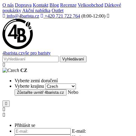
O nás
Doprava
Kontakt
Blog
Recenze
Velkoobchod
Dárkové
poukázky
Akční nabídka
Outlet
info@4barista.cz
+420 721 722 764
(8:00-12:00)
4
barista
.cz
vše pro baristy
Vyhledávaní
CZ
Vyberte zemi doručení
Vyberte krajinu
Nebo
Zůstaňte uvnitř
4barista.cz
Přihlásit se
E-mail: