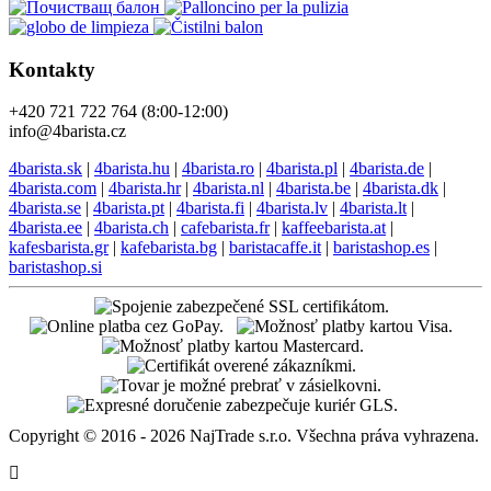
Kontakty
+420 721 722 764 (8:00-12:00)
info@4barista.cz
4barista.sk
|
4barista.hu
|
4barista.ro
|
4barista.pl
|
4barista.de
|
4barista.com
|
4barista.hr
|
4barista.nl
|
4barista.be
|
4barista.dk
|
4barista.se
|
4barista.pt
|
4barista.fi
|
4barista.lv
|
4barista.lt
|
4barista.ee
|
4barista.ch
|
cafebarista.fr
|
kaffeebarista.at
|
kafesbarista.gr
|
kafebarista.bg
|
baristacaffe.it
|
baristashop.es
|
baristashop.si
Copyright © 2016 - 2026 NajTrade s.r.o. Všechna práva vyhrazena.