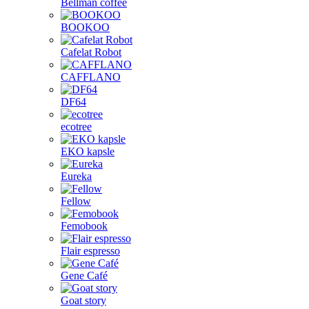
Bellman coffee
BOOKOO
Cafelat Robot
CAFFLANO
DF64
ecotree
EKO kapsle
Eureka
Fellow
Femobook
Flair espresso
Gene Café
Goat story