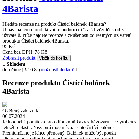
4Barista
Hledáte recenze na produkt Čistící balónek 4Barista?
U nás má tento produkt zatím hodnocení 5 z 5 hvězdiček od 3
uživatelů. Níže najdete recenze a zkušenosti od reálných uživatelů
produktu Čistící balónek 4Barista.
95 Kč
Cena bez DPH: 78 Kč
Zobrazit produkt
Vložit do košíku
Skladem
doručíme již 10.8.
(
možnosti dodání
)
Recenze produktu Čistící balónek
4Barista
Ověřený zákazník
06.07.2024
Jednoduchá pomůcka pro odfouknutí kávy z kávovaru. Je vyroben z
lehkého plastu. Nezabírá moc místa. Tento čistící balónek
PremiumLine je lehce přenosný. Balónek může být použit
alternativně k odfouknutí prachových částic na snímačích