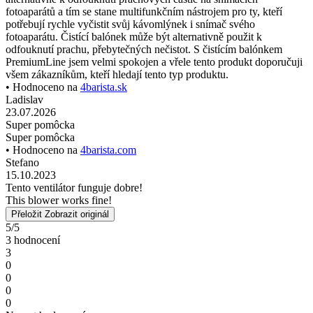
fotoaparátů a tím se stane multifunkčním nástrojem pro ty, kteří
potřebují rychle vyčistit svůj kávomlýnek i snímač svého
fotoaparátu. Čistící balónek může být alternativně použit k
odfouknutí prachu, přebytečných nečistot. S čistícím balónkem
PremiumLine jsem velmi spokojen a vřele tento produkt doporučuji
všem zákazníkům, kteří hledají tento typ produktu.
• Hodnoceno na
4barista.sk
Ladislav
23.07.2026
Super pomôcka
Super pomôcka
• Hodnoceno na
4barista.com
Stefano
15.10.2023
Tento ventilátor funguje dobre!
This blower works fine!
Přeložit
Zobrazit originál
5/5
3 hodnocení
3
0
0
0
0