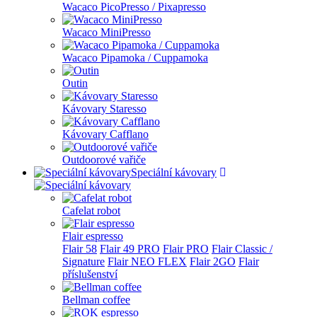
Wacaco PicoPresso / Pixapresso
Wacaco MiniPresso
Wacaco Pipamoka / Cuppamoka
Outin
Kávovary Staresso
Kávovary Cafflano
Outdoorové vařiče
Speciální kávovary
Cafelat robot
Flair espresso
Flair 58
Flair 49 PRO
Flair PRO
Flair Classic /
Signature
Flair NEO FLEX
Flair 2GO
Flair
příslušenství
Bellman coffee