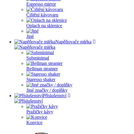
Espresso mirror
Čištění kávovaru
Oplach na sklenice
Jiné
Napěňovače mléka
Subminimal
Bellman steamer
Staresso shaker
Jiné značky / doplňky
Příslušenství
Pražičky kávy
Konvice