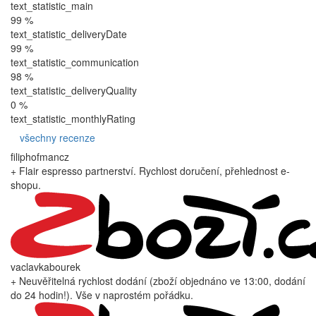
text_statistic_main
99 %
text_statistic_deliveryDate
99 %
text_statistic_communication
98 %
text_statistic_deliveryQuality
0 %
text_statistic_monthlyRating
všechny recenze
filiphofmancz
+ Flair espresso partnerství. Rychlost doručení, přehlednost e-
shopu.
vaclavkabourek
+ Neuvěřitelná rychlost dodání (zboží objednáno ve 13:00, dodání
do 24 hodin!). Vše v naprostém pořádku.