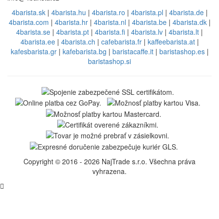
4barista.sk
|
4barista.hu
|
4barista.ro
|
4barista.pl
|
4barista.de
|
4barista.com
|
4barista.hr
|
4barista.nl
|
4barista.be
|
4barista.dk
|
4barista.se
|
4barista.pt
|
4barista.fi
|
4barista.lv
|
4barista.lt
|
4barista.ee
|
4barista.ch
|
cafebarista.fr
|
kaffeebarista.at
|
kafesbarista.gr
|
kafebarista.bg
|
baristacaffe.it
|
baristashop.es
|
baristashop.si
Copyright © 2016 - 2026 NajTrade s.r.o. Všechna práva
vyhrazena.