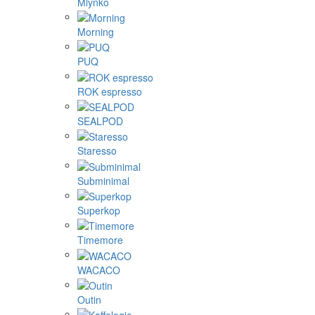
Mlynko
Morning
PUQ
ROK espresso
SEALPOD
Staresso
Subminimal
Superkop
Timemore
WACACO
Outin