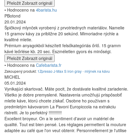
Přeložit
Zobrazit originál
• Hodnoceno na
4barista.hu
PBotond
20.01.2024
Špičkový mlynček vyrobený z prvotriednych materiálov. Namelie
15 gramov kávy za približne 20 sekúnd. Mimoriadne rýchle a
kvalitné mletie.
Prémium anyagokból készített felsőkategóriás őrlő. 15 gramm
kávé leőrlése kb. 20 sec. Eszméletlen gyors és minőségi.
Přeložit
Zobrazit originál
• Hodnoceno na
Cafebarista.fr
Zakoupený produkt:
1Zpresso J-Max S iron gray - mlýnek na kávu
MICHEL
05.01.2024
Vynikajúci skartovač. Máte pocit, že dostávate kvalitné zariadenie.
Všetko je dobre premyslené. Nastavenia umožňujú prispôsobiť
mletie káve, ktorú chcete získať. Osobne ho používam s
predmletým kávovarom La Pavoni Europiccola na extrakciu
ristretti. Je to perfektný !!!!!!!!!!!
Excellent broyeur. On a le sentiment d'avoir un matériel de
qualité. Tout est bien pensé. Les réglages permettent la mouture
adaptée au café que l'on veut obtenir. Personnellement je l'utilise