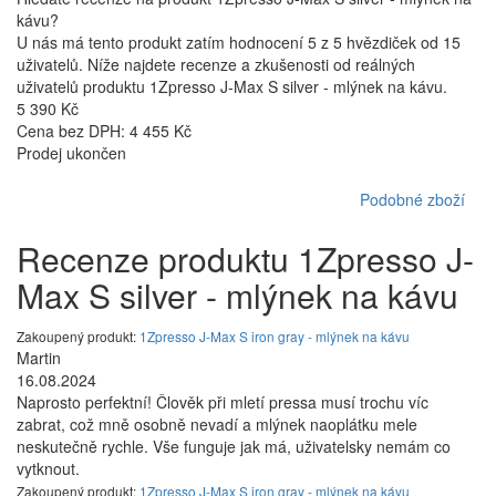
kávu?
U nás má tento produkt zatím hodnocení 5 z 5 hvězdiček od 15
uživatelů. Níže najdete recenze a zkušenosti od reálných
uživatelů produktu 1Zpresso J-Max S silver - mlýnek na kávu.
5 390 Kč
Cena bez DPH: 4 455 Kč
Prodej ukončen
Podobné zboží
Recenze produktu 1Zpresso J-
Max S silver - mlýnek na kávu
Zakoupený produkt:
1Zpresso J-Max S iron gray - mlýnek na kávu
Martin
16.08.2024
Naprosto perfektní! Člověk při mletí pressa musí trochu víc
zabrat, což mně osobně nevadí a mlýnek naoplátku mele
neskutečně rychle. Vše funguje jak má, uživatelsky nemám co
vytknout.
Zakoupený produkt:
1Zpresso J-Max S iron gray - mlýnek na kávu