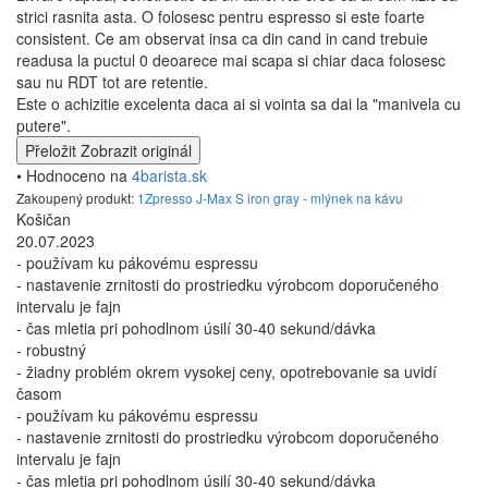
strici rasnita asta. O folosesc pentru espresso si este foarte
consistent. Ce am observat insa ca din cand in cand trebuie
readusa la puctul 0 deoarece mai scapa si chiar daca folosesc
sau nu RDT tot are retentie.
Este o achizitie excelenta daca ai si vointa sa dai la "manivela cu
putere".
Přeložit
Zobrazit originál
• Hodnoceno na
4barista.sk
Zakoupený produkt:
1Zpresso J-Max S iron gray - mlýnek na kávu
Košičan
20.07.2023
- používam ku pákovému espressu
- nastavenie zrnitosti do prostriedku výrobcom doporučeného
intervalu je fajn
- čas mletia pri pohodlnom úsilí 30-40 sekund/dávka
- robustný
- žiadny problém okrem vysokej ceny, opotrebovanie sa uvidí
časom
- používam ku pákovému espressu
- nastavenie zrnitosti do prostriedku výrobcom doporučeného
intervalu je fajn
- čas mletia pri pohodlnom úsilí 30-40 sekund/dávka