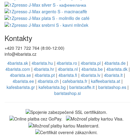
Kontakty
+420 721 722 764 (8:00-12:00)
info@4barista.cz
4barista.sk
|
4barista.hu
|
4barista.ro
|
4barista.pl
|
4barista.de
|
4barista.com
|
4barista.hr
|
4barista.nl
|
4barista.be
|
4barista.dk
|
4barista.se
|
4barista.pt
|
4barista.fi
|
4barista.lv
|
4barista.lt
|
4barista.ee
|
4barista.ch
|
cafebarista.fr
|
kaffeebarista.at
|
kafesbarista.gr
|
kafebarista.bg
|
baristacaffe.it
|
baristashop.es
|
baristashop.si