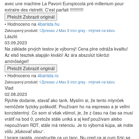
avec une machine La Pavoni Europiccola pré-millenium pour
extraire des ristretti. C'est parfait !!!!!!!!!!!
Přeložit
Zobrazit originál
• Hodnoceno na
4barista.hu
Zakoupený produkt:
1Zpresso J-Max S iron gray - mlýnek na kávu
László
03.09.2023
Na základe prvých testov je výborný! Cena plne odráža kvalitu!
Az első tesztek alapján kiváló! Az ára abszolút tükrözi
aminőséget!
Přeložit
Zobrazit originál
• Hodnoceno na
4barista.ro
Zakoupený produkt:
1Zpresso J-Max S iron gray - mlýnek na kávu
Vlad
02.08.2023
Rýchle dodanie, stavať ako tank. Myslím si, že tento mlynček
nemôžete fyzicky poškodiť. Používam ho na espresso a je veľmi
konzistentný. Čo som si však všimol, je, že z času na čas sa musí
vrátiť na bod 0, pretože stále uniká a aj keď používam alebo
nepoužívam RDT, stále má retenciu. Je to výborná kúpa, ak máte
vôľu „kľukovať silou“.
Livrare rapida, constructie ca un tanc. Nu cred ca ai cum fizic sa