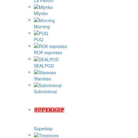
La Pavoni
Mlynko
Morning
PUQ
ROK espresso
SEALPOD
Staresso
Subminimal
Superkop