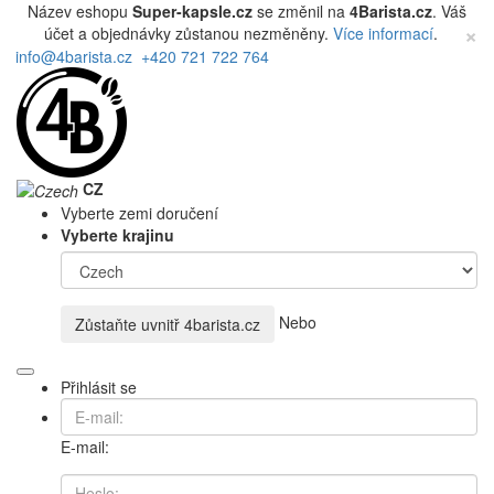
Název eshopu
Super-kapsle.cz
se změnil na
4Barista.cz
. Váš
×
účet a objednávky zůstanou nezměněny.
Více informací
.
info@4barista.cz
+420 721 722 764
CZ
Vyberte zemi doručení
Vyberte krajinu
Nebo
Zůstaňte uvnitř
4barista.cz
Přihlásit se
E-mail: