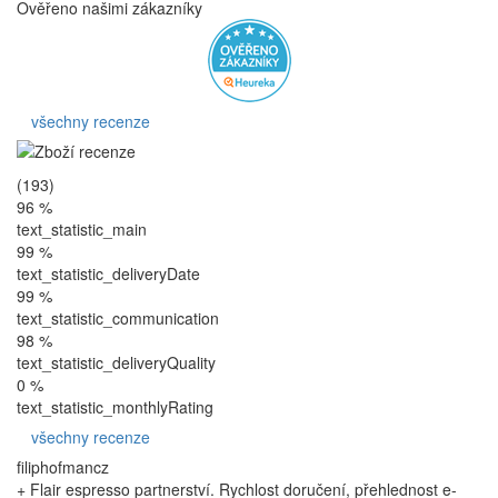
Ověřeno našimi zákazníky
všechny recenze
(193)
96 %
text_statistic_main
99 %
text_statistic_deliveryDate
99 %
text_statistic_communication
98 %
text_statistic_deliveryQuality
0 %
text_statistic_monthlyRating
všechny recenze
filiphofmancz
+ Flair espresso partnerství. Rychlost doručení, přehlednost e-