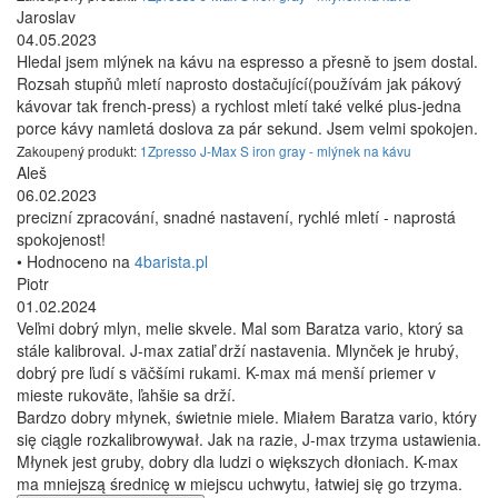
Jaroslav
04.05.2023
Hledal jsem mlýnek na kávu na espresso a přesně to jsem dostal.
Rozsah stupňů mletí naprosto dostačující(používám jak pákový
kávovar tak french-press) a rychlost mletí také velké plus-jedna
porce kávy namletá doslova za pár sekund. Jsem velmi spokojen.
Zakoupený produkt:
1Zpresso J-Max S iron gray - mlýnek na kávu
Aleš
06.02.2023
precizní zpracování, snadné nastavení, rychlé mletí - naprostá
spokojenost!
• Hodnoceno na
4barista.pl
Piotr
01.02.2024
Veľmi dobrý mlyn, melie skvele. Mal som Baratza vario, ktorý sa
stále kalibroval. J-max zatiaľ drží nastavenia. Mlynček je hrubý,
dobrý pre ľudí s väčšími rukami. K-max má menší priemer v
mieste rukoväte, ľahšie sa drží.
Bardzo dobry młynek, świetnie miele. Miałem Baratza vario, który
się ciągle rozkalibrowywał. Jak na razie, J-max trzyma ustawienia.
Młynek jest gruby, dobry dla ludzi o większych dłoniach. K-max
ma mniejszą średnicę w miejscu uchwytu, łatwiej się go trzyma.