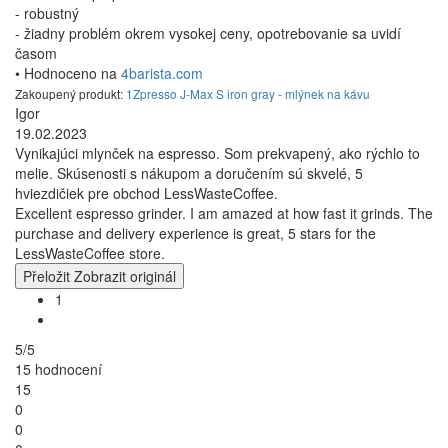
- robustný
- žiadny problém okrem vysokej ceny, opotrebovanie sa uvidí
časom
• Hodnoceno na
4barista.com
Zakoupený produkt:
1Zpresso J-Max S iron gray - mlýnek na kávu
Igor
19.02.2023
Vynikajúci mlynček na espresso. Som prekvapený, ako rýchlo to
melie. Skúsenosti s nákupom a doručením sú skvelé, 5
hviezdičiek pre obchod LessWasteCoffee.
Excellent espresso grinder. I am amazed at how fast it grinds. The
purchase and delivery experience is great, 5 stars for the
LessWasteCoffee store.
Přeložit
Zobrazit originál
1
5/5
15 hodnocení
15
0
0