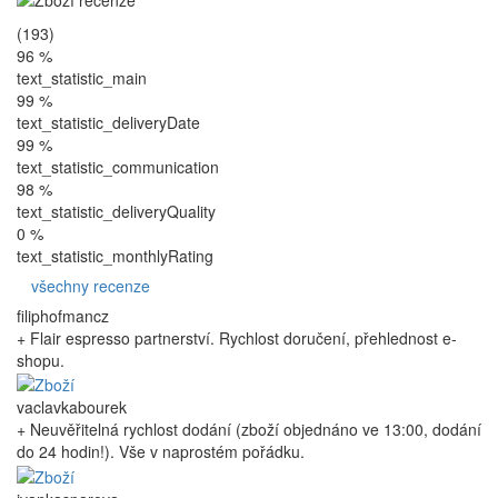
(193)
96 %
text_statistic_main
99 %
text_statistic_deliveryDate
99 %
text_statistic_communication
98 %
text_statistic_deliveryQuality
0 %
text_statistic_monthlyRating
všechny recenze
filiphofmancz
+ Flair espresso partnerství. Rychlost doručení, přehlednost e-
shopu.
vaclavkabourek
+ Neuvěřitelná rychlost dodání (zboží objednáno ve 13:00, dodání
do 24 hodin!). Vše v naprostém pořádku.