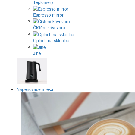
Teploměry
Espresso mirror
Čištění kávovaru
Oplach na sklenice
Jiné
Napěňovače mléka