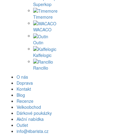
Superkop
Timemore
WACACO
Outin
Kaffelogic
Rancilio
O nás
Doprava
Kontakt
Blog
Recenze
Velkoobchod
Dárkové poukázky
Akční nabídka
Outlet
info@4barista.cz