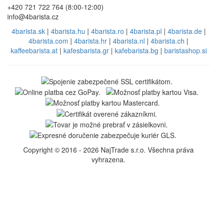
+420 721 722 764 (8:00-12:00)
info@4barista.cz
4barista.sk
|
4barista.hu
|
4barista.ro
|
4barista.pl
|
4barista.de
|
4barista.com
|
4barista.hr
|
4barista.nl
|
4barista.ch
|
kaffeebarista.at
|
kafesbarista.gr
|
kafebarista.bg
|
baristashop.si
Copyright © 2016 - 2026 NajTrade s.r.o. Všechna práva
vyhrazena.