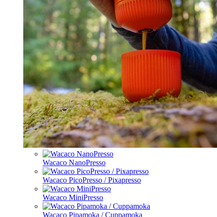
Wacaco NanoPresso
Wacaco PicoPresso / Pixapresso
Wacaco MiniPresso
Wacaco Pipamoka / Cuppamoka