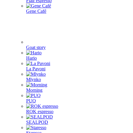
Flair espresso
Gene Café
Goat story
Hario
La Pavoni
Mlynko
Morning
PUQ
ROK espresso
SEALPOD
Staresso