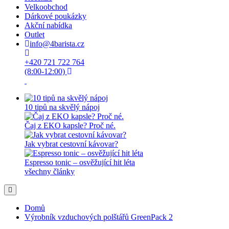
Velkoobchod
Dárkové poukázky
Akční nabídka
Outlet
info@4barista.cz
+420 721 722 764
(8:00-12:00)
10 tipů na skvělý nápoj
Čaj z EKO kapsle? Proč né.
Jak vybrat cestovní kávovar?
Espresso tonic – osvěžující hit léta
všechny články
Domů
Výrobník vzduchových polštářů GreenPack 2