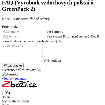
FAQ (Výrobník vzduchových polštářů
GreenPack 2)
Nejsou k dispozici žádné otázky.
Přidat otázku
Vaše jméno
Váš e-mail
E-mail není povinný. Slouží
pouze k odeslání odpovědi a nebude zveřejněn.
Vaše otázka
Přidat otázku
Ověřeno našimi zákazníky
všechny recenze
(193)
96 %
text_statistic_main