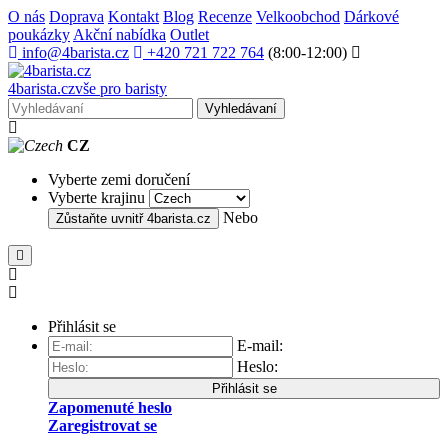
O nás
Doprava
Kontakt
Blog
Recenze
Velkoobchod
Dárkové
poukázky
Akční nabídka
Outlet
info@4barista.cz
+420 721 722 764
(8:00-12:00)
4
barista
.cz
vše pro baristy
Vyhledávaní
CZ
Vyberte zemi doručení
Vyberte krajinu
Nebo
Zůstaňte uvnitř
4barista.cz
Přihlásit se
E-mail:
Heslo:
Přihlásit se
Zapomenuté heslo
Zaregistrovat se