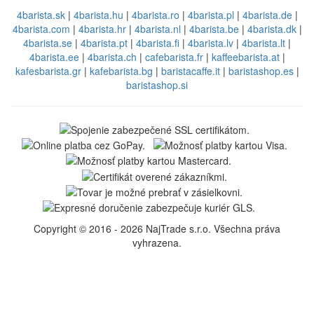
4barista.sk
|
4barista.hu
|
4barista.ro
|
4barista.pl
|
4barista.de
|
4barista.com
|
4barista.hr
|
4barista.nl
|
4barista.be
|
4barista.dk
|
4barista.se
|
4barista.pt
|
4barista.fi
|
4barista.lv
|
4barista.lt
|
4barista.ee
|
4barista.ch
|
cafebarista.fr
|
kaffeebarista.at
|
kafesbarista.gr
|
kafebarista.bg
|
baristacaffe.it
|
baristashop.es
|
baristashop.si
Copyright © 2016 - 2026 NajTrade s.r.o. Všechna práva
vyhrazena.