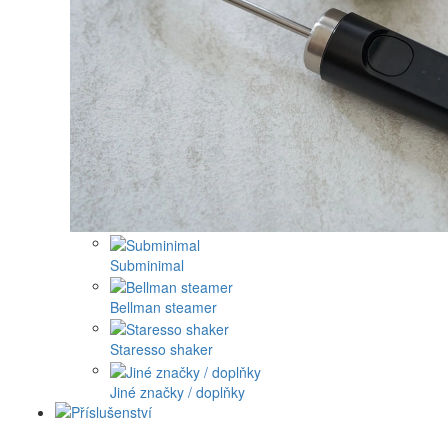
Subminimal
Bellman steamer
Staresso shaker
Jiné značky / doplňky