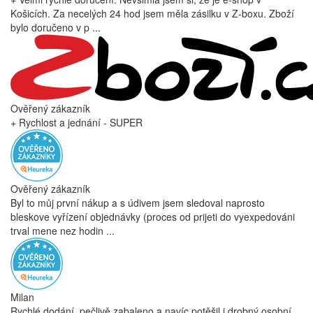
Košicích. Za necelých 24 hod jsem měla zásilku v Z-boxu. Zboží
bylo doručeno v p ...
Ověřený zákazník
+ Rychlost a jednání - SUPER
Ověřený zákazník
Byl to můj první nákup a s údivem jsem sledoval naprosto
bleskove vyřízení objednávky (proces od prijeti do vyexpedováni
trval mene nez hodin ...
Milan
Rychlé dodání, pečlivě zabaleno a navíc potěšil i drobný osobní