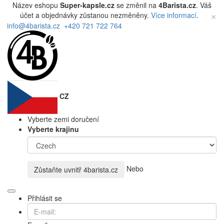
Název eshopu
Super-kapsle.cz
se změnil na
4Barista.cz
. Váš
×
účet a objednávky zůstanou nezměněny.
Více informací
.
info@4barista.cz
+420 721 722 764
CZ
Vyberte zemi doručení
Vyberte krajinu
Nebo
Zůstaňte uvnitř
4barista.cz
Přihlásit se