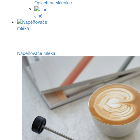
Oplach na sklenice
Jiné
Napěňovače mléka