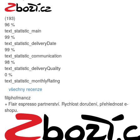
(193)
96 %
text_statistic_main
99 %
text_statistic_deliveryDate
99 %
text_statistic_communication
98 %
text_statistic_deliveryQuality
0 %
text_statistic_monthlyRating
všechny recenze
filiphofmancz
+ Flair espresso partnerství. Rychlost doručení, přehlednost e-
shopu.