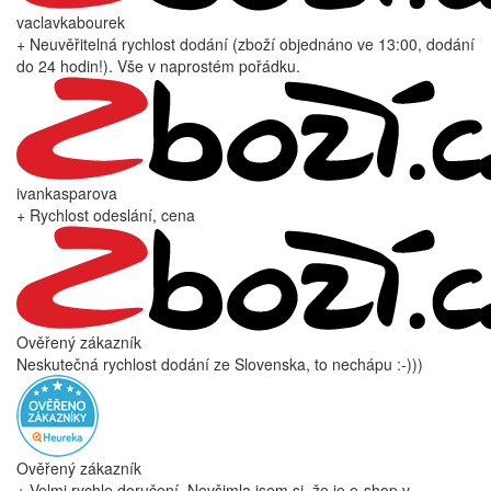
vaclavkabourek
+ Neuvěřitelná rychlost dodání (zboží objednáno ve 13:00, dodání
do 24 hodin!). Vše v naprostém pořádku.
ivankasparova
+ Rychlost odeslání, cena
Ověřený zákazník
Neskutečná rychlost dodání ze Slovenska, to nechápu :-)))
Ověřený zákazník
+ Velmi rychle doručení. Nevšimla jsem si, že je e-shop v