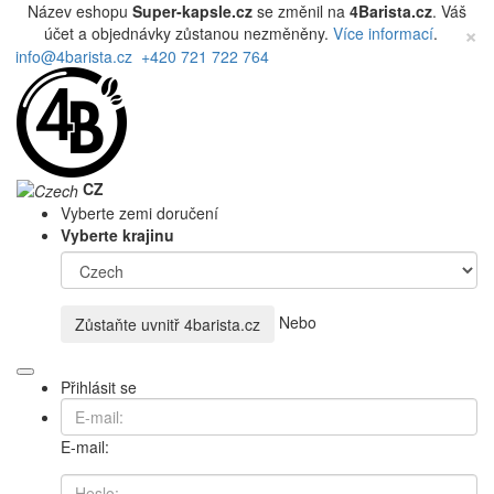
Název eshopu
Super-kapsle.cz
se změnil na
4Barista.cz
. Váš
×
účet a objednávky zůstanou nezměněny.
Více informací
.
info@4barista.cz
+420 721 722 764
CZ
Vyberte zemi doručení
Vyberte krajinu
Nebo
Zůstaňte uvnitř
4barista.cz
Přihlásit se
E-mail: