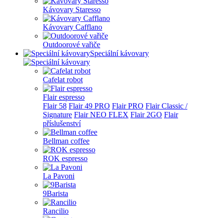
Kávovary Staresso
Kávovary Cafflano
Outdoorové vařiče
Speciální kávovary
Cafelat robot
Flair espresso
Flair 58
Flair 49 PRO
Flair PRO
Flair Classic /
Signature
Flair NEO FLEX
Flair 2GO
Flair
příslušenství
Bellman coffee
ROK espresso
La Pavoni
9Barista
Rancilio