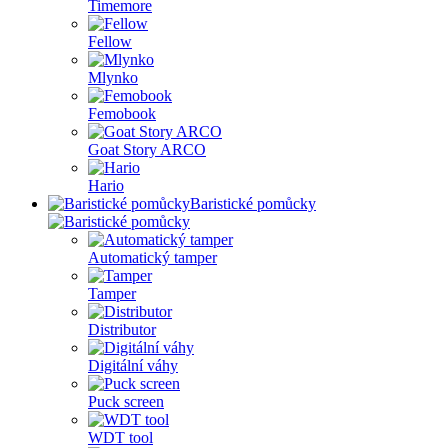
Timemore
Fellow
Mlynko
Femobook
Goat Story ARCO
Hario
Baristické pomůcky
Automatický tamper
Tamper
Distributor
Digitální váhy
Puck screen
WDT tool