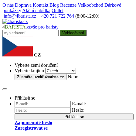
O nás
Doprava
Kontakt
Blog
Recenze
Velkoobchod
Dárkové
poukázky
Akční nabídka
Outlet
info@4barista.cz
+420 721 722 764
(8:00-12:00)
4
BARISTA
vše pro baristy
.cz
Vyhledávaní
CZ
Vyberte zemi doručení
Vyberte krajinu
Nebo
Zůstaňte uvnitř
4barista.cz
Přihlásit se
E-mail:
Heslo:
Přihlásit se
Zapomenuté heslo
Zaregistrovat se