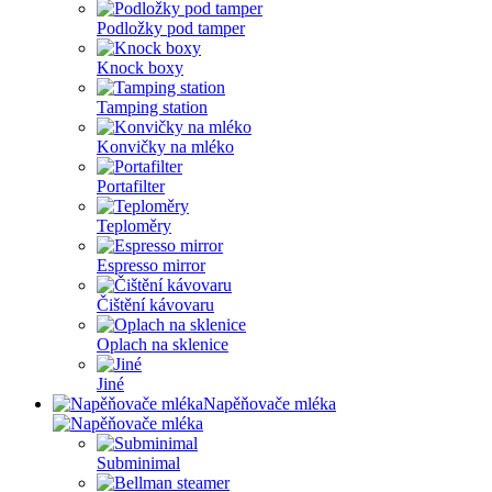
Podložky pod tamper
Knock boxy
Tamping station
Konvičky na mléko
Portafilter
Teploměry
Espresso mirror
Čištění kávovaru
Oplach na sklenice
Jiné
Napěňovače mléka
Subminimal