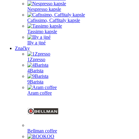
Nespresso kapsle
Cafissimo, Caffitaly kapsle
Tassimo kapsle
Illy a jiné
Značky
1Zpresso
4Barista
9Barista
Aram coffee
Bellman coffee