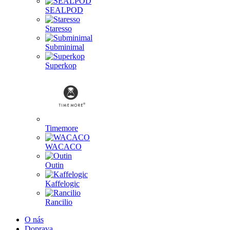
SEALPOD
Staresso
Subminimal
Superkop
Timemore
WACACO
Outin
Kaffelogic
Rancilio
O nás
Doprava