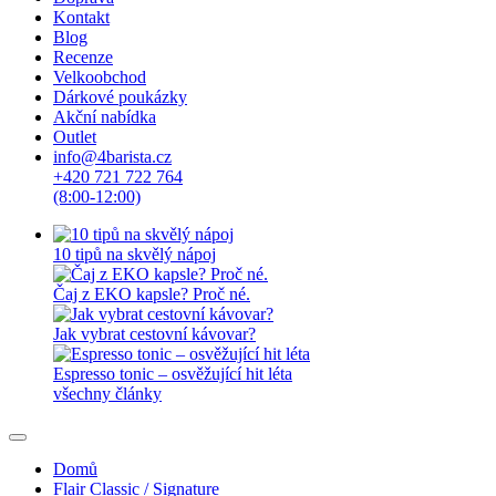
Kontakt
Blog
Recenze
Velkoobchod
Dárkové poukázky
Akční nabídka
Outlet
info@4barista.cz
+420 721 722 764
(8:00-12:00)
10 tipů na skvělý nápoj
Čaj z EKO kapsle? Proč né.
Jak vybrat cestovní kávovar?
Espresso tonic – osvěžující hit léta
všechny články
Domů
Flair Classic / Signature