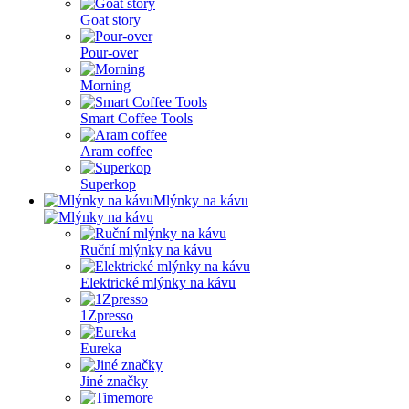
Goat story
Pour-over
Morning
Smart Coffee Tools
Aram coffee
Superkop
Mlýnky na kávu
Ruční mlýnky na kávu
Elektrické mlýnky na kávu
1Zpresso
Eureka
Jiné značky