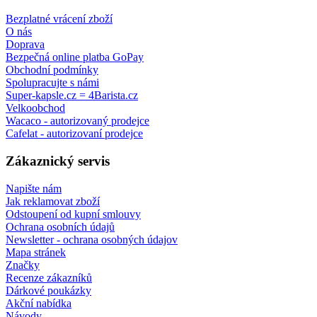
Bezplatné vrácení zboží
O nás
Doprava
Bezpečná online platba GoPay
Obchodní podmínky
Spolupracujte s námi
Super-kapsle.cz = 4Barista.cz
Velkoobchod
Wacaco - autorizovaný prodejce
Cafelat - autorizovaní prodejce
Zákaznický servis
Napište nám
Jak reklamovat zboží
Odstoupení od kupní smlouvy
Ochrana osobních údajů
Newsletter - ochrana osobných údajov
Mapa stránek
Značky
Recenze zákazníků
Dárkové poukázky
Akční nabídka
Návody