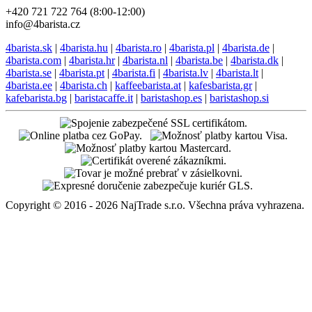
+420 721 722 764 (8:00-12:00)
info@4barista.cz
4barista.sk
|
4barista.hu
|
4barista.ro
|
4barista.pl
|
4barista.de
|
4barista.com
|
4barista.hr
|
4barista.nl
|
4barista.be
|
4barista.dk
|
4barista.se
|
4barista.pt
|
4barista.fi
|
4barista.lv
|
4barista.lt
|
4barista.ee
|
4barista.ch
|
kaffeebarista.at
|
kafesbarista.gr
|
kafebarista.bg
|
baristacaffe.it
|
baristashop.es
|
baristashop.si
Copyright © 2016 - 2026 NajTrade s.r.o. Všechna práva vyhrazena.