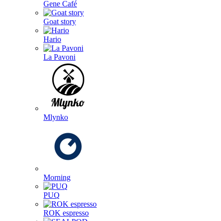
Gene Café
Goat story
Hario
La Pavoni
Mlynko
Morning
PUQ
ROK espresso