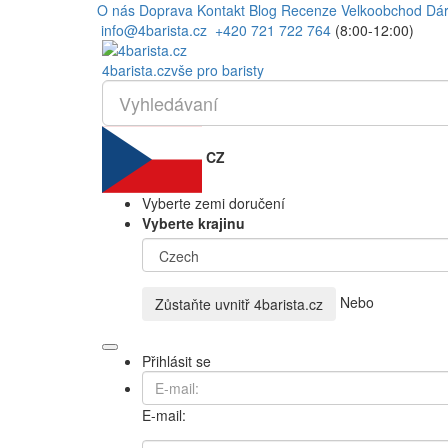
O nás
Doprava
Kontakt
Blog
Recenze
Velkoobchod
Dár
info@4barista.cz
+420 721 722 764
(8:00-12:00)
4
barista
.cz
vše pro baristy
CZ
Vyberte zemi doručení
Vyberte krajinu
Nebo
Zůstaňte uvnitř
4barista.cz
Přihlásit se
E-mail: