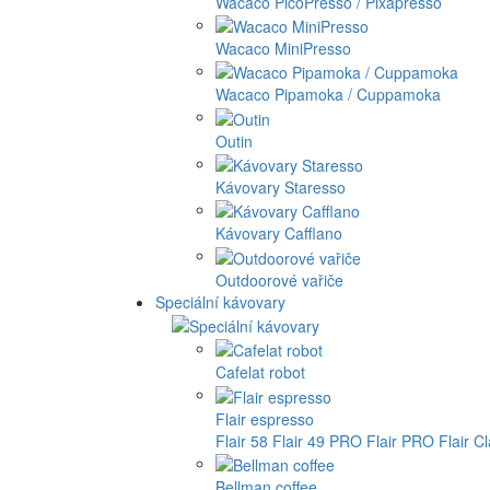
Wacaco PicoPresso / Pixapresso
Wacaco MiniPresso
Wacaco Pipamoka / Cuppamoka
Outin
Kávovary Staresso
Kávovary Cafflano
Outdoorové vařiče
Speciální kávovary
Cafelat robot
Flair espresso
Flair 58
Flair 49 PRO
Flair PRO
Flair C
Bellman coffee