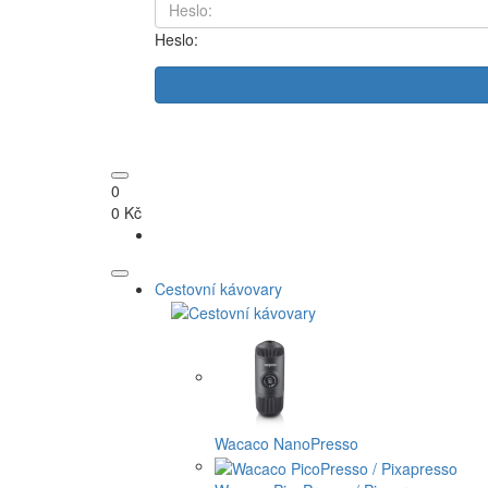
Heslo:
0
0 Kč
Cestovní kávovary
Wacaco NanoPresso