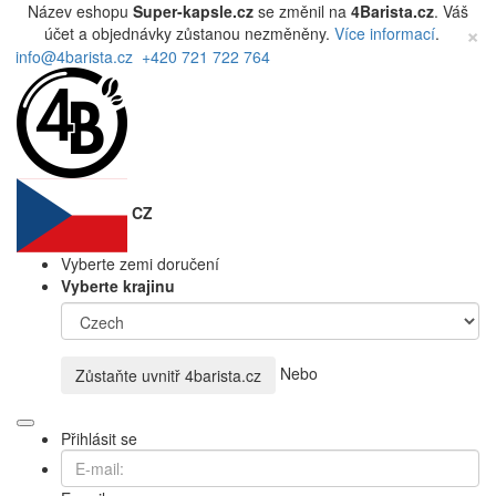
Název eshopu
Super-kapsle.cz
se změnil na
4Barista.cz
. Váš
×
účet a objednávky zůstanou nezměněny.
Více informací
.
info@4barista.cz
+420 721 722 764
CZ
Vyberte zemi doručení
Vyberte krajinu
Nebo
Zůstaňte uvnitř
4barista.cz
Přihlásit se