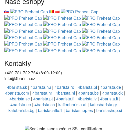
Naše eshopy
Kontakty
+420 721 722 764 (8:00-12:00)
info@4barista.cz
4barista.sk
|
4barista.hu
|
4barista.ro
|
4barista.pl
|
4barista.de
|
4barista.com
|
4barista.hr
|
4barista.nl
|
4barista.be
|
4barista.dk
|
4barista.se
|
4barista.pt
|
4barista.fi
|
4barista.lv
|
4barista.lt
|
4barista.ee
|
4barista.ch
|
kaffeebarista.at
|
kafesbarista.gr
|
kafebarista.bg
|
baristacaffe.it
|
baristashop.es
|
baristashop.si