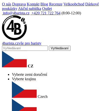
O nás
Doprava
Kontakt
Blog
Recenze
Velkoobchod
Dárkové
poukázky
Akční nabídka
Outlet
info@4barista.cz
+420 721 722 764
(8:00-12:00)
4
barista
.cz
vše pro baristy
Vyhledávaní
CZ
Vyberte zemi doručení
Vyberte krajinu
Czech