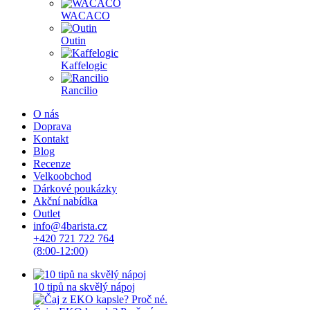
WACACO
Outin
Kaffelogic
Rancilio
O nás
Doprava
Kontakt
Blog
Recenze
Velkoobchod
Dárkové poukázky
Akční nabídka
Outlet
info@4barista.cz
+420 721 722 764
(8:00-12:00)
10 tipů na skvělý nápoj