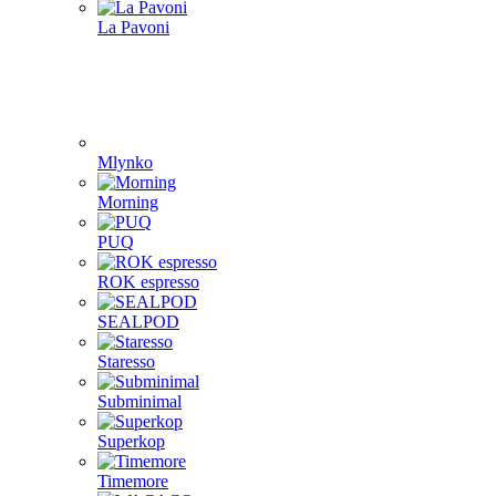
La Pavoni
Mlynko
Morning
PUQ
ROK espresso
SEALPOD
Staresso
Subminimal
Superkop
Timemore