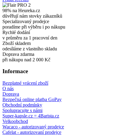
98% na Heureka.cz
důvěřují nám stovky zákazníků
Specializovaný prodejce
poradíme při výběru i po nákupu
Rychlé dodání
v průměru za 1 pracovní den
Zboží skladem
odesíláme z vlastního skladu
Doprava zdarma
při nákupu nad 2 000 Kč
Informace
Bezplatné vrácení zboží
O nás
Doprava
Bezpečná online platba GoPay
Obchodní podmínky
Spolupracujte s námi
Super-kapsle.cz = 4Barista.cz
Velkoobchod
Wacaco - autorizovaný prodejce
Cafelat - autorizovaní prodejce