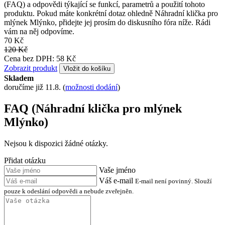
(FAQ) a odpovědi týkající se funkcí, parametrů a použití tohoto
produktu. Pokud máte konkrétní dotaz ohledně Náhradní klička pro
mlýnek Mlýnko, přidejte jej prosím do diskusního fóra níže. Rádi
vám na něj odpovíme.
70 Kč
120 Kč
Cena bez DPH: 58 Kč
Zobrazit produkt
Vložit do košíku
Skladem
doručíme již 11.8.
(
možnosti dodání
)
FAQ (Náhradní klička pro mlýnek
Mlýnko)
Nejsou k dispozici žádné otázky.
Přidat otázku
Vaše jméno
Váš e-mail
E-mail není povinný. Slouží
pouze k odeslání odpovědi a nebude zveřejněn.