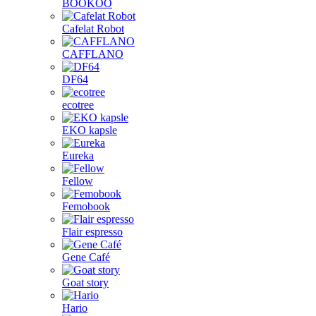
BOOKOO
Cafelat Robot
CAFFLANO
DF64
ecotree
EKO kapsle
Eureka
Fellow
Femobook
Flair espresso
Gene Café
Goat story
Hario