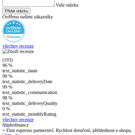
Vaše otázka
Přidat otázku
Ověřeno našimi zákazníky
všechny recenze
(193)
96 %
text_statistic_main
99 %
text_statistic_deliveryDate
99 %
text_statistic_communication
98 %
text_statistic_deliveryQuality
0 %
text_statistic_monthlyRating
všechny recenze
filiphofmancz
+ Flair espresso partnerství. Rychlost doručení, přehlednost e-shopu.