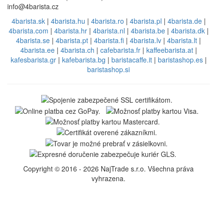
info@4barista.cz
4barista.sk
|
4barista.hu
|
4barista.ro
|
4barista.pl
|
4barista.de
|
4barista.com
|
4barista.hr
|
4barista.nl
|
4barista.be
|
4barista.dk
|
4barista.se
|
4barista.pt
|
4barista.fi
|
4barista.lv
|
4barista.lt
|
4barista.ee
|
4barista.ch
|
cafebarista.fr
|
kaffeebarista.at
|
kafesbarista.gr
|
kafebarista.bg
|
baristacaffe.it
|
baristashop.es
|
baristashop.si
Copyright © 2016 - 2026 NajTrade s.r.o. Všechna práva
vyhrazena.