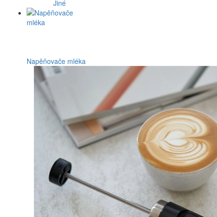
Jiné
Napěňovače mléka