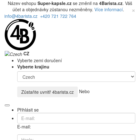
Název eshopu
Super-kapsle.cz
se změnil na
4Barista.cz
. Váš
×
účet a objednávky zůstanou nezměněny.
Více informací
.
info@4barista.cz
+420 721 722 764
CZ
Vyberte zemi doručení
Vyberte krajinu
Nebo
Zůstaňte uvnitř
4barista.cz
Přihlásit se
E-mail: