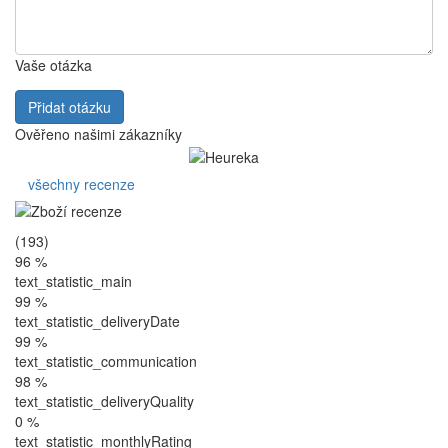
Vaše otázka
Přidat otázku
Ověřeno našimi zákazníky
všechny recenze
(193)
96 %
text_statistic_main
99 %
text_statistic_deliveryDate
99 %
text_statistic_communication
98 %
text_statistic_deliveryQuality
0 %
text_statistic_monthlyRating