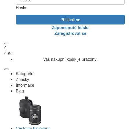
Heslo:
Přihlásit se
Zapomenuté heslo
Zaregistrovat se
0
0 Kč
Váš nákupní košík je prázdný!
Kategorie
Značky
Informace
Blog
Cestovní kávovary