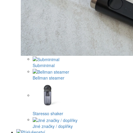
Subminimal
Bellman steamer
Staresso shaker
Jiné značky / doplňky