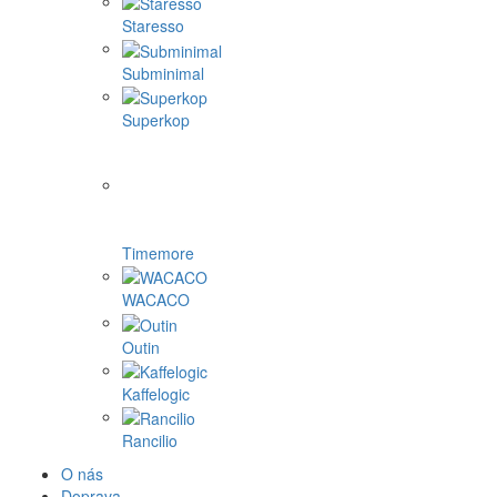
Staresso
Subminimal
Superkop
Timemore
WACACO
Outin
Kaffelogic
Rancilio
O nás
Doprava