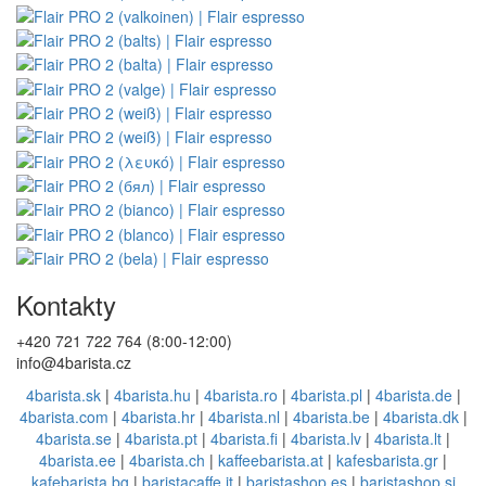
Kontakty
+420 721 722 764 (8:00-12:00)
info@4barista.cz
4barista.sk
|
4barista.hu
|
4barista.ro
|
4barista.pl
|
4barista.de
|
4barista.com
|
4barista.hr
|
4barista.nl
|
4barista.be
|
4barista.dk
|
4barista.se
|
4barista.pt
|
4barista.fi
|
4barista.lv
|
4barista.lt
|
4barista.ee
|
4barista.ch
|
kaffeebarista.at
|
kafesbarista.gr
|
kafebarista.bg
|
baristacaffe.it
|
baristashop.es
|
baristashop.si