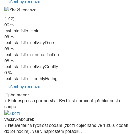
všechny recenze
(192)
96 %
text_statistic_main
99 %
text_statistic_deliveryDate
99 %
text_statistic_communication
98 %
text_statistic_deliveryQuality
0 %
text_statistic_monthlyRating
všechny recenze
filiphofmancz
+ Flair espresso partnerství. Rychlost doručení, přehlednost e-
shopu.
vaclavkabourek
+ Neuvěřitelná rychlost dodání (zboží objednáno ve 13:00, dodání
do 24 hodin!). Vše v naprostém pořádku.