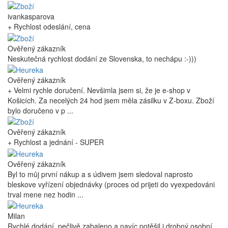
ivankasparova
+ Rychlost odeslání, cena
Ověřený zákazník
Neskutečná rychlost dodání ze Slovenska, to nechápu :-)))
Ověřený zákazník
+ Velmi rychle doručení. Nevšimla jsem si, že je e-shop v
Košicích. Za necelých 24 hod jsem měla zásilku v Z-boxu. Zboží
bylo doručeno v p ...
Ověřený zákazník
+ Rychlost a jednání - SUPER
Ověřený zákazník
Byl to můj první nákup a s údivem jsem sledoval naprosto
bleskove vyřízení objednávky (proces od prijeti do vyexpedováni
trval mene nez hodin ...
Milan
Rychlé dodání, pečlivě zabaleno a navíc potěšil i drobný osobní