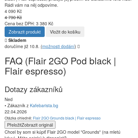
Rádi vám na něj odpovíme.
4 090 Kč
4 790 Kč
Cena bez DPH: 3 380 Kč
Zobrazit produkt
Vložit do košíku
Skladem
doručíme již 10.8.
(
možnosti dodání
)
FAQ (Flair 2GO Pod black |
Flair espresso)
Dotazy zákazníků
Ned
• Zákazník z
Kafebarista.bg
22.04.2026
Otázka ohledně:
Flair 2GO Grounds black | Flair espresso
Přeložit
Zobrazit originál
Chcel by som si kúpiť Flair 2GO model "Grounds" (na mletú
kávu). Máte nejaký k dispozícii?