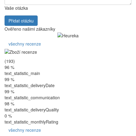
Vaše otázka
Přidat otázku
Ověřeno našimi zákazníky
všechny recenze
(193)
96 %
text_statistic_main
99 %
text_statistic_deliveryDate
99 %
text_statistic_communication
98 %
text_statistic_deliveryQuality
0 %
text_statistic_monthlyRating
všechny recenze