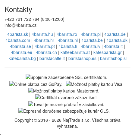
Kontakty
+420 721 722 764 (8:00-12:00)
info@4barista.cz
4barista.sk
|
4barista.hu
|
4barista.ro
|
4barista.pl
|
4barista.de
|
4barista.com
|
4barista.hr
|
4barista.nl
|
4barista.be
|
4barista.dk
|
4barista.se
|
4barista.pt
|
4barista.fi
|
4barista.lv
|
4barista.lt
|
4barista.ee
|
4barista.ch
|
kaffeebarista.at
|
kafesbarista.gr
|
kafebarista.bg
|
baristacaffe.it
|
baristashop.es
|
baristashop.si
Copyright © 2016 - 2026 NajTrade s.r.o. Všechna práva
vyhrazena.