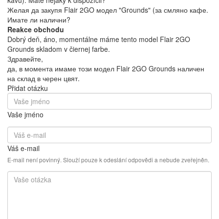
Желая да закупя Flair 2GO модел "Grounds" (за смляно кафе.
Имате ли налични?
Reakce obchodu
Dobrý deň, áno, momentálne máme tento model Flair 2GO
Grounds skladom v čiernej farbe.
Здравейте,
да, в момента имаме този модел Flair 2GO Grounds наличен
на склад в черен цвят.
Přidat otázku
Vaše jméno
Váš e-mail
E-mail není povinný. Slouží pouze k odeslání odpovědi a nebude zveřejněn.