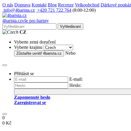
O nás
Doprava
Kontakt
Blog
Recenze
Velkoobchod
Dárkové pouká
info@4barista.cz
+420 721 722 764
(8:00-12:00)
4
barista
.cz
vše pro baristy
Vyhledávaní
CZ
Vyberte zemi doručení
Vyberte krajinu
Nebo
Zůstaňte uvnitř
4barista.cz
Přihlásit se
E-mail:
Heslo:
Zapomenuté heslo
Zaregistrovat se
0
0 Kč