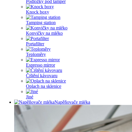
Podložky pod tamper
Knock boxy
Tamping station
Konvičky na mléko
Portafilter
Teploměry
Espresso mirror
Čištění kávovaru
Oplach na sklenice
Jiné
Napěňovače mléka