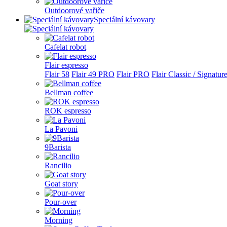
Outdoorové vařiče
Speciální kávovary
Cafelat robot
Flair espresso
Flair 58
Flair 49 PRO
Flair PRO
Flair Classic / Signatur
Bellman coffee
ROK espresso
La Pavoni
9Barista
Rancilio
Goat story
Pour-over
Morning