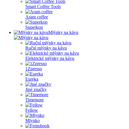
Smart Coffee Tools
Aram coffee
Superkop
Mlýnky na kávu
Ruční mlýnky na kávu
Elektrické mlýnky na kávu
1Zpresso
Eureka
Jiné značky
Timemore
Fellow
Mlynko