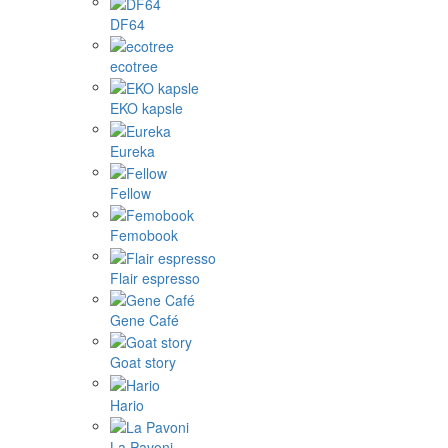
DF64
ecotree
EKO kapsle
Eureka
Fellow
Femobook
Flair espresso
Gene Café
Goat story
Hario
La Pavoni