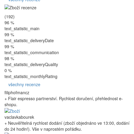
(192)
96 %
text_statistic_main
99 %
text_statistic_deliveryDate
99 %
text_statistic_communication
98 %
text_statistic_deliveryQuality
0 %
text_statistic_monthlyRating
všechny recenze
filiphofmancz
+ Flair espresso partnerství. Rychlost doručení, přehlednost e-
shopu.
vaclavkabourek
+ Neuvěřitelná rychlost dodání (zboží objednáno ve 13:00, dodání
do 24 hodin!). Vše v naprostém pořádku.