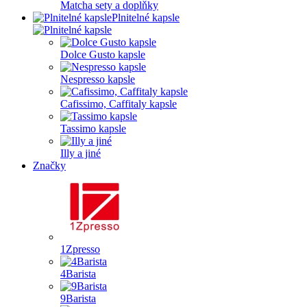
Matcha sety a doplňky
Plnitelné kapsle
Dolce Gusto kapsle
Nespresso kapsle
Cafissimo, Caffitaly kapsle
Tassimo kapsle
Illy a jiné
Značky
1Zpresso
4Barista
9Barista