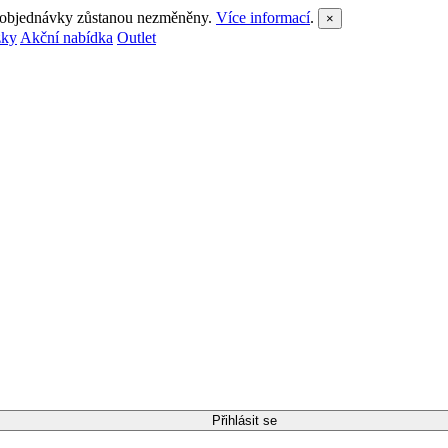
a objednávky zůstanou nezměněny.
Více informací
.
×
zky
Akční nabídka
Outlet
Přihlásit se