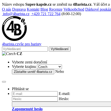
Název eshopu
Super-kapsle.cz
se změnil na
4Barista.cz
. Váš účet 
O nás
Doprava
Kontakt
Blog
Recenze
Velkoobchod
Dárkové pouká
info@4barista.cz
+420 721 722 764
(8:00-12:00)
4
barista
.cz
vše pro baristy
Vyhledávaní
CZ
Vyberte zemi doručení
Vyberte krajinu
Nebo
Zůstaňte uvnitř
4barista.cz
Přihlásit se
E-mail:
Heslo:
Zapomenuté heslo