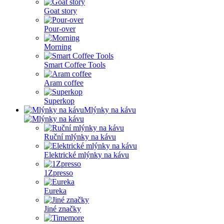
Goat story
Pour-over
Morning
Smart Coffee Tools
Aram coffee
Superkop
Mlýnky na kávu
Ruční mlýnky na kávu
Elektrické mlýnky na kávu
1Zpresso
Eureka
Jiné značky