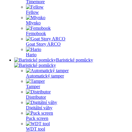
Timemore
Fellow
Mlynko
Femobook
Goat Story ARCO
Hario
Baristické pomůcky
Automatický tamper
Tamper
Distributor
Digitální váhy
Puck screen
WDT tool