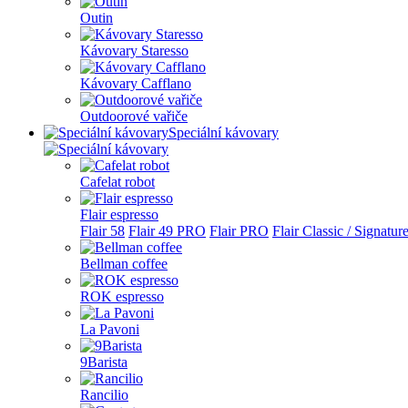
Outin
Kávovary Staresso
Kávovary Cafflano
Outdoorové vařiče
Speciální kávovary
Cafelat robot
Flair espresso
Flair 58
Flair 49 PRO
Flair PRO
Flair Classic / Signatur
Bellman coffee
ROK espresso
La Pavoni
9Barista
Rancilio