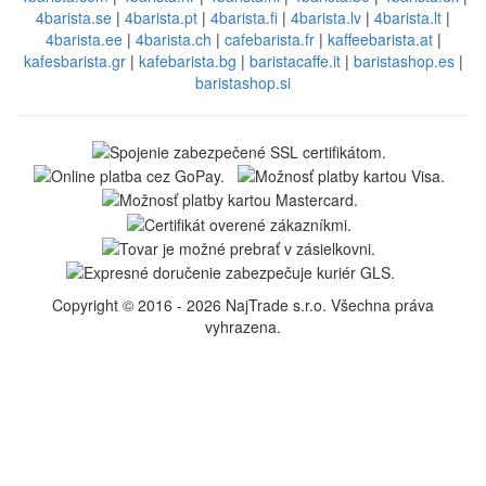
4barista.se
|
4barista.pt
|
4barista.fi
|
4barista.lv
|
4barista.lt
|
4barista.ee
|
4barista.ch
|
cafebarista.fr
|
kaffeebarista.at
|
kafesbarista.gr
|
kafebarista.bg
|
baristacaffe.it
|
baristashop.es
|
baristashop.si
Copyright © 2016 - 2026 NajTrade s.r.o. Všechna práva
vyhrazena.