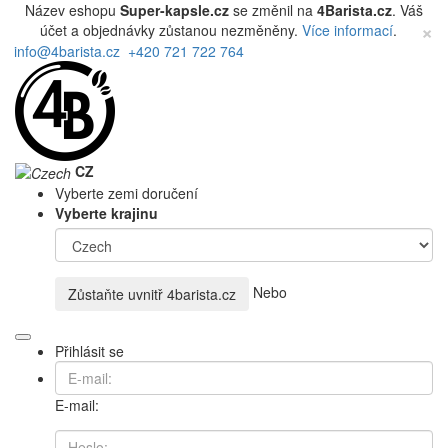
Název eshopu
Super-kapsle.cz
se změnil na
4Barista.cz
. Váš
×
účet a objednávky zůstanou nezměněny.
Více informací
.
info@4barista.cz
+420 721 722 764
CZ
Vyberte zemi doručení
Vyberte krajinu
Nebo
Zůstaňte uvnitř
4barista.cz
Přihlásit se
E-mail: