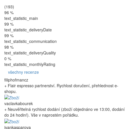
(193)
96 %
text_statistic_main
99 %
text_statistic_deliveryDate
99 %
text_statistic_communication
98 %
text_statistic_deliveryQuality
0 %
text_statistic_monthlyRating
všechny recenze
filiphofmancz
+ Flair espresso partnerství. Rychlost doručení, přehlednost e-
shopu.
vaclavkabourek
+ Neuvěřitelná rychlost dodání (zboží objednáno ve 13:00, dodání
do 24 hodin!). Vše v naprostém pořádku.
ivankasparova