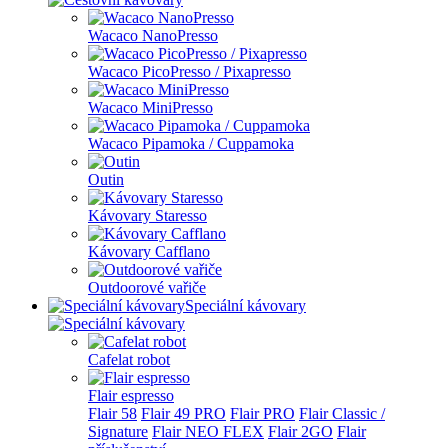
Wacaco NanoPresso
Wacaco PicoPresso / Pixapresso
Wacaco MiniPresso
Wacaco Pipamoka / Cuppamoka
Outin
Kávovary Staresso
Kávovary Cafflano
Outdoorové vařiče
Speciální kávovary
Cafelat robot
Flair espresso
Flair 58
Flair 49 PRO
Flair PRO
Flair Classic /
Signature
Flair NEO FLEX
Flair 2GO
Flair