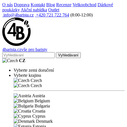
O nás
Doprava
Kontakt
Blog
Recenze
Velkoobchod
Dárkové
poukázky
Akční nabídka
Outlet
info@4barista.cz
+420 721 722 764
(8:00-12:00)
4
barista
.cz
vše pro baristy
Vyhledávaní
CZ
Vyberte zemi doručení
Vyberte krajinu
Czech
Czech
Austria
Belgium
Bulgaria
Croatia
Cyprus
Denmark
Estonia