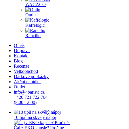
WACACO
Outin
Kaffelogic
Rancilio
O nás
Doprava
Kontakt
Blog
Recenze
Velkoobchod
Dárkové poukázky
Akční nabídka
Outlet
info@4barista.cz
+420 721 722 764
(8:00-12:00)
10 tipů na skvělý nápoj
Čaj z EKO kapsle? Proč né.