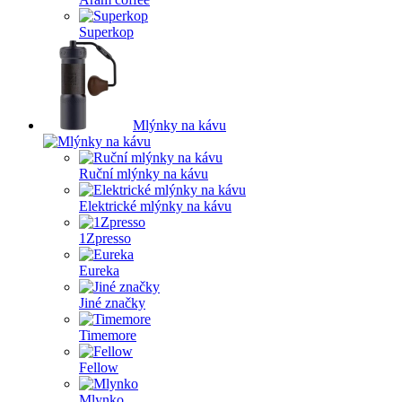
Superkop
Mlýnky na kávu
Ruční mlýnky na kávu
Elektrické mlýnky na kávu
1Zpresso
Eureka
Jiné značky
Timemore
Fellow
Mlynko