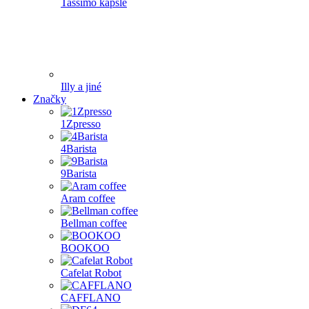
Tassimo kapsle
Illy a jiné
Značky
1Zpresso
4Barista
9Barista
Aram coffee
Bellman coffee
BOOKOO
Cafelat Robot
CAFFLANO