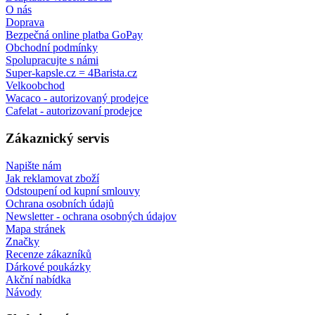
O nás
Doprava
Bezpečná online platba GoPay
Obchodní podmínky
Spolupracujte s námi
Super-kapsle.cz = 4Barista.cz
Velkoobchod
Wacaco - autorizovaný prodejce
Cafelat - autorizovaní prodejce
Zákaznický servis
Napište nám
Jak reklamovat zboží
Odstoupení od kupní smlouvy
Ochrana osobních údajů
Newsletter - ochrana osobných údajov
Mapa stránek
Značky
Recenze zákazníků
Dárkové poukázky
Akční nabídka
Návody