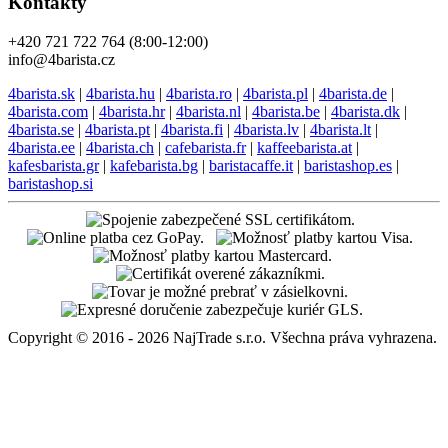
Kontakty
+420 721 722 764 (8:00-12:00)
info@4barista.cz
4barista.sk
|
4barista.hu
|
4barista.ro
|
4barista.pl
|
4barista.de
|
4barista.com
|
4barista.hr
|
4barista.nl
|
4barista.be
|
4barista.dk
|
4barista.se
|
4barista.pt
|
4barista.fi
|
4barista.lv
|
4barista.lt
|
4barista.ee
|
4barista.ch
|
cafebarista.fr
|
kaffeebarista.at
|
kafesbarista.gr
|
kafebarista.bg
|
baristacaffe.it
|
baristashop.es
|
baristashop.si
Copyright © 2016 - 2026 NajTrade s.r.o. Všechna práva vyhrazena.