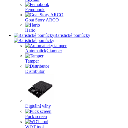
Femobook
Goat Story ARCO
Hario
Baristické pomůcky
Automatický tamper
Tamper
Distributor
Digitální váhy
Puck screen
WDT tool