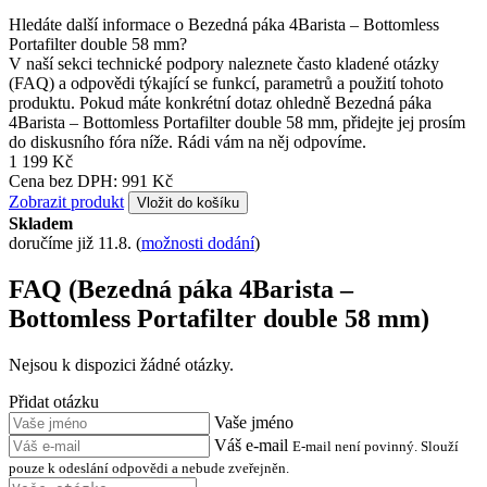
Hledáte další informace o Bezedná páka 4Barista – Bottomless
Portafilter double 58 mm?
V naší sekci technické podpory naleznete často kladené otázky
(FAQ) a odpovědi týkající se funkcí, parametrů a použití tohoto
produktu. Pokud máte konkrétní dotaz ohledně Bezedná páka
4Barista – Bottomless Portafilter double 58 mm, přidejte jej prosím
do diskusního fóra níže. Rádi vám na něj odpovíme.
1 199 Kč
Cena bez DPH: 991 Kč
Zobrazit produkt
Vložit do košíku
Skladem
doručíme již 11.8.
(
možnosti dodání
)
FAQ (Bezedná páka 4Barista –
Bottomless Portafilter double 58 mm)
Nejsou k dispozici žádné otázky.
Přidat otázku
Vaše jméno
Váš e-mail
E-mail není povinný. Slouží
pouze k odeslání odpovědi a nebude zveřejněn.