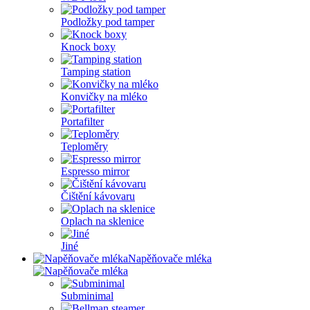
Podložky pod tamper
Knock boxy
Tamping station
Konvičky na mléko
Portafilter
Teploměry
Espresso mirror
Čištění kávovaru
Oplach na sklenice
Jiné
Napěňovače mléka
Subminimal