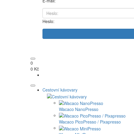
E-mail:
Heslo:
0
0 Kč
Cestovní kávovary
Wacaco NanoPresso
Wacaco PicoPresso / Pixapresso