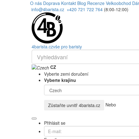
O nás
Doprava
Kontakt
Blog
Recenze
Velkoobchod
Dár
info@4barista.cz
+420 721 722 764
(8:00-12:00)
4
barista
.cz
vše pro baristy
CZ
Vyberte zemi doručení
Vyberte krajinu
Nebo
Zůstaňte uvnitř
4barista.cz
Přihlásit se