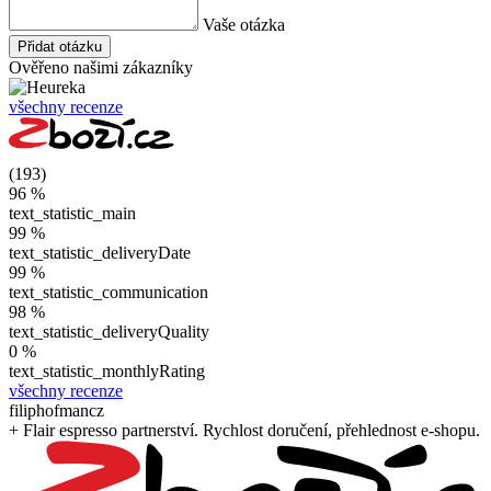
Vaše otázka
Přidat otázku
Ověřeno našimi zákazníky
všechny recenze
(193)
96 %
text_statistic_main
99 %
text_statistic_deliveryDate
99 %
text_statistic_communication
98 %
text_statistic_deliveryQuality
0 %
text_statistic_monthlyRating
všechny recenze
filiphofmancz
+ Flair espresso partnerství. Rychlost doručení, přehlednost e-shopu.