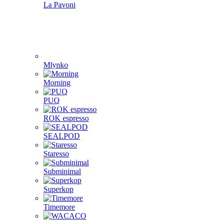
La Pavoni
Mlynko
Morning
PUQ
ROK espresso
SEALPOD
Staresso
Subminimal
Superkop
Timemore