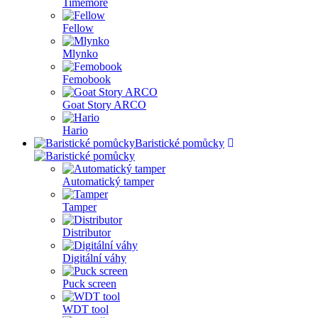
Timemore
Fellow
Mlynko
Femobook
Goat Story ARCO
Hario
Baristické pomůcky
Automatický tamper
Tamper
Distributor
Digitální váhy
Puck screen
WDT tool