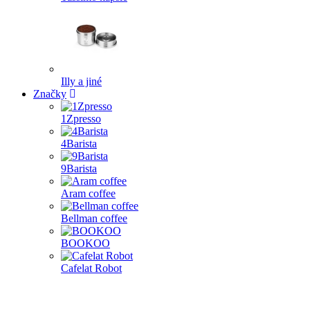
Illy a jiné
Značky
1Zpresso
4Barista
9Barista
Aram coffee
Bellman coffee
BOOKOO
Cafelat Robot