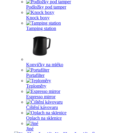
Podložky pod tamper
Knock boxy
Tamping station
Konvičky na mléko
Portafilter
Teploměry
Espresso mirror
Čištění kávovaru
Oplach na sklenice
Jiné