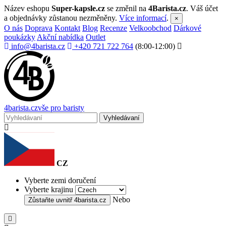
Název eshopu
Super-kapsle.cz
se změnil na
4Barista.cz
. Váš účet
a objednávky zůstanou nezměněny.
Více informací
.
×
O nás
Doprava
Kontakt
Blog
Recenze
Velkoobchod
Dárkové
poukázky
Akční nabídka
Outlet
info@4barista.cz
+420 721 722 764
(8:00-12:00)
4
barista
.cz
vše pro baristy
Vyhledávaní
CZ
Vyberte zemi doručení
Vyberte krajinu
Nebo
Zůstaňte uvnitř
4barista.cz