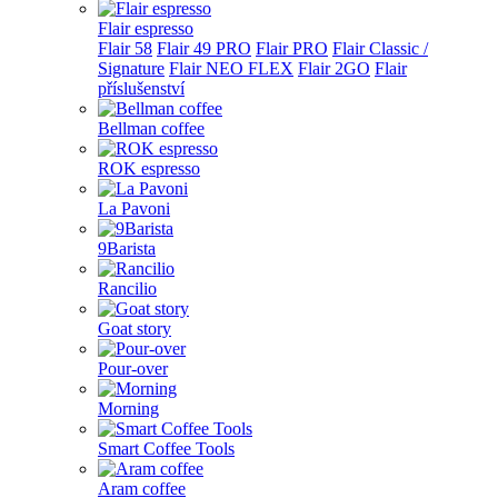
Flair espresso
Flair 58
Flair 49 PRO
Flair PRO
Flair Classic /
Signature
Flair NEO FLEX
Flair 2GO
Flair
příslušenství
Bellman coffee
ROK espresso
La Pavoni
9Barista
Rancilio
Goat story
Pour-over
Morning
Smart Coffee Tools
Aram coffee