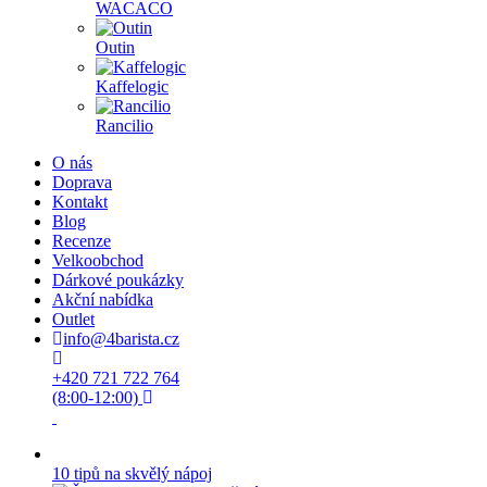
WACACO
Outin
Kaffelogic
Rancilio
O nás
Doprava
Kontakt
Blog
Recenze
Velkoobchod
Dárkové poukázky
Akční nabídka
Outlet
info@4barista.cz
+420 721 722 764
(8:00-12:00)
10 tipů na skvělý nápoj