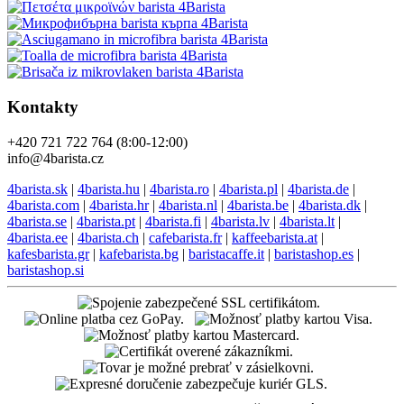
Kontakty
+420 721 722 764 (8:00-12:00)
info@4barista.cz
4barista.sk
|
4barista.hu
|
4barista.ro
|
4barista.pl
|
4barista.de
|
4barista.com
|
4barista.hr
|
4barista.nl
|
4barista.be
|
4barista.dk
|
4barista.se
|
4barista.pt
|
4barista.fi
|
4barista.lv
|
4barista.lt
|
4barista.ee
|
4barista.ch
|
cafebarista.fr
|
kaffeebarista.at
|
kafesbarista.gr
|
kafebarista.bg
|
baristacaffe.it
|
baristashop.es
|
baristashop.si