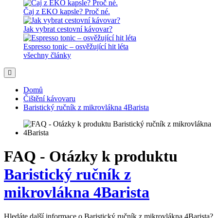
Čaj z EKO kapsle? Proč né.
Jak vybrat cestovní kávovar?
Espresso tonic – osvěžující hit léta
všechny články
Domů
Čištění kávovaru
Baristický ručník z mikrovlákna 4Barista
FAQ - Otázky k produktu
Baristický ručník z
mikrovlákna 4Barista
Hledáte další informace o Baristický ručník z mikrovlákna 4Barista?