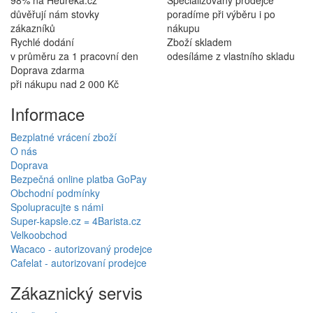
98% na Heureka.cz
Specializovaný prodejce
důvěřují nám stovky
poradíme při výběru i po
zákazníků
nákupu
Rychlé dodání
Zboží skladem
v průměru za 1 pracovní den
odesíláme z vlastního skladu
Doprava zdarma
při nákupu nad 2 000 Kč
Informace
Bezplatné vrácení zboží
O nás
Doprava
Bezpečná online platba GoPay
Obchodní podmínky
Spolupracujte s námi
Super-kapsle.cz = 4Barista.cz
Velkoobchod
Wacaco - autorizovaný prodejce
Cafelat - autorizovaní prodejce
Zákaznický servis