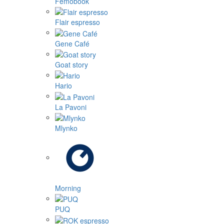
Femobook
Flair espresso
Gene Café
Goat story
Hario
La Pavoni
Mlynko
Morning
PUQ