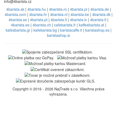
info@4barista.cz
4barista.sk
|
4barista.hu
|
4barista.ro
|
4barista.pl
|
4barista.de
|
4barista.com
|
4barista.hr
|
4barista.nl
|
4barista.be
|
4barista.dk
|
4barista.se
|
4barista.pt
|
4barista.fi
|
4barista.lv
|
4barista.lt
|
4barista.ee
|
4barista.ch
|
cafebarista.fr
|
kaffeebarista.at
|
kafesbarista.gr
|
kafebarista.bg
|
baristacaffe.it
|
baristashop.es
|
baristashop.si
Copyright © 2016 - 2026 NajTrade s.r.o. Všechna práva
vyhrazena.