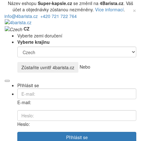
Název eshopu
Super-kapsle.cz
se změnil na
4Barista.cz
. Váš
×
účet a objednávky zůstanou nezměněny.
Více informací
.
info@4barista.cz
+420 721 722 764
CZ
Vyberte zemi doručení
Vyberte krajinu
Nebo
Zůstaňte uvnitř
4barista.cz
Přihlásit se
E-mail:
Heslo:
Přihlásit se